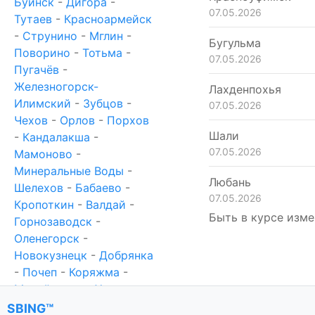
Буинск
-
Дигора
-
07.05.2026
Тутаев
-
Красноармейск
-
Струнино
-
Мглин
-
Бугульма
Поворино
-
Тотьма
-
07.05.2026
Пугачёв
-
Железногорск-
Лахденпохья
Илимский
-
Зубцов
-
07.05.2026
Чехов
-
Орлов
-
Порхов
Шали
-
Кандалакша
-
07.05.2026
Мамоново
-
Минеральные Воды
-
Любань
Шелехов
-
Бабаево
-
07.05.2026
Кропоткин
-
Валдай
-
Быть в курсе изме
Горнозаводск
-
Оленегорск
-
Новокузнецк
-
Добрянка
-
Почеп
-
Коряжма
-
Михайловка
-
Ханты-
Мансийск
-
Новотроицк
SBING™