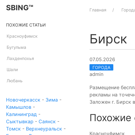
SBING™
Главная
Город
ПОХОЖИЕ СТАТЬИ
Бирск
Красноуфимск
Бугульма
Лахденпохья
07.05.2026
ГОРОДА
Шали
admin
Любань
Размещение беспл
рекламы на точеч
Новочеркасск
-
Зима
-
Заложен г. Бирск 
Камышлов
-
Калининград
-
Похожие 
Сыктывкар
-
Саянск
-
Томск
-
Верхнеуральск
-
Красноуфимск