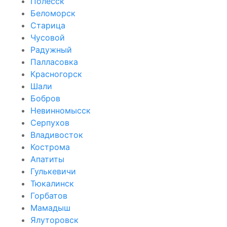
Полесск
Беломорск
Старица
Чусовой
Радужный
Палласовка
Красногорск
Шали
Бобров
Невинномысск
Серпухов
Владивосток
Кострома
Апатиты
Гулькевичи
Тюкалинск
Горбатов
Мамадыш
Ялуторовск