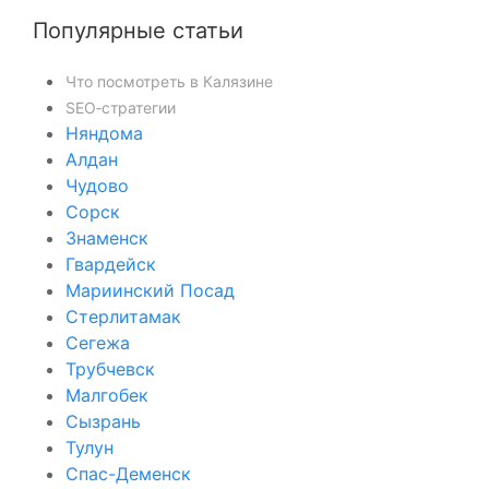
Популярные статьи
Что посмотреть в Калязине
SEO‑стратегии
Няндома
Алдан
Чудово
Сорск
Знаменск
Гвардейск
Мариинский Посад
Стерлитамак
Сегежа
Трубчевск
Малгобек
Сызрань
Тулун
Спас-Деменск