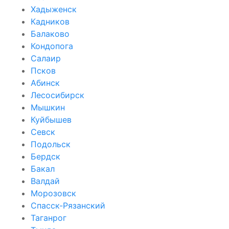
Хадыженск
Кадников
Балаково
Кондопога
Салаир
Псков
Абинск
Лесосибирск
Мышкин
Куйбышев
Севск
Подольск
Бердск
Бакал
Валдай
Морозовск
Спасск-Рязанский
Таганрог