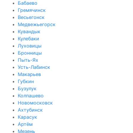
Бабаево
Гремячинск
Весьегонск
Медвежьегорск
Кувандык
Кулебаки
Луховицы
Бронницы
Пыть-Ях
Усть-Лабинск
Макарьев
Губкин
Бузулук
Колпашево
Новомосковск
Ахтубинск
Карасук
Артём
Мезень