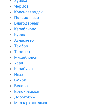
Зуевка
Чёрмоз
Краснозаводск
Похвистнево
Благодарный
Карабаново
Курск
Азнакаево
Тамбов
Торопец
Михайловск
Урай
Карабулак
Инза
Сокол
Белово
Волоколамск
Дорогобуж
Малоархангельск