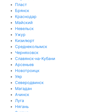
Пласт
Брянск
Краснодар
Майский
Невельск
Ужур
Кизилюрт
Среднеколымск
Черняховск
Славянск-на-Кубани
Арсеньев
Новотроицк
Уяр
Северодвинск
Магадан
Ачинск
Луга
Нягань