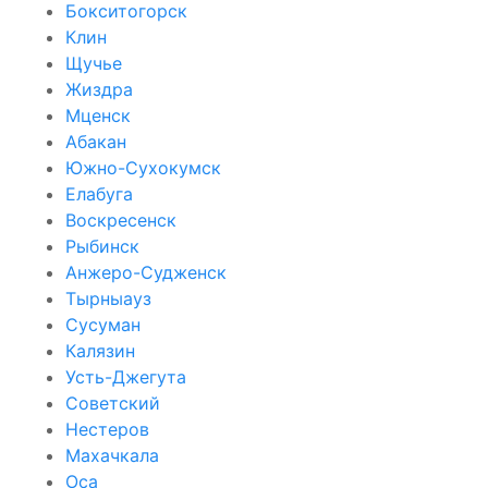
Бокситогорск
Клин
Щучье
Жиздра
Мценск
Абакан
Южно-Сухокумск
Елабуга
Воскресенск
Рыбинск
Анжеро-Судженск
Тырныауз
Сусуман
Калязин
Усть-Джегута
Советский
Нестеров
Махачкала
Оса