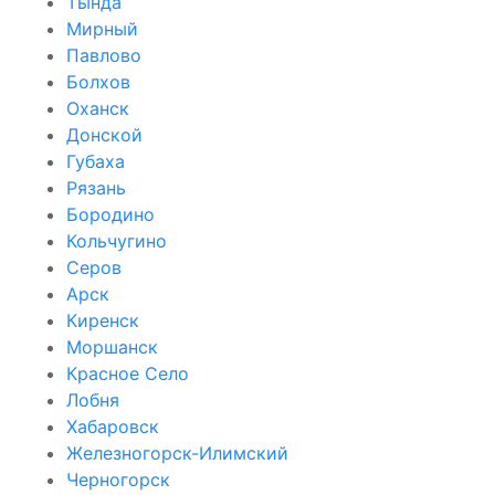
Тында
Мирный
Павлово
Болхов
Оханск
Донской
Губаха
Рязань
Бородино
Кольчугино
Серов
Арск
Киренск
Моршанск
Красное Село
Лобня
Хабаровск
Железногорск-Илимский
Черногорск