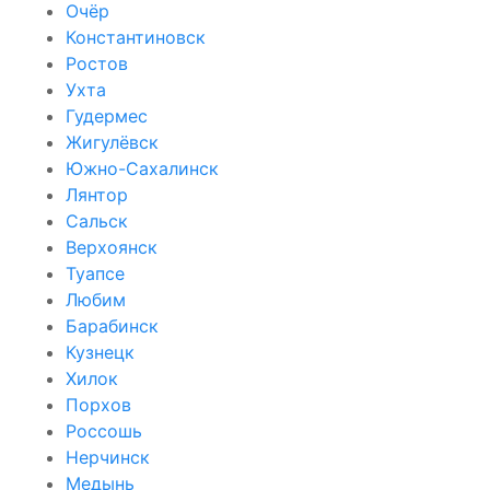
Очёр
Константиновск
Ростов
Ухта
Гудермес
Жигулёвск
Южно-Сахалинск
Лянтор
Сальск
Верхоянск
Туапсе
Любим
Барабинск
Кузнецк
Хилок
Порхов
Россошь
Нерчинск
Медынь