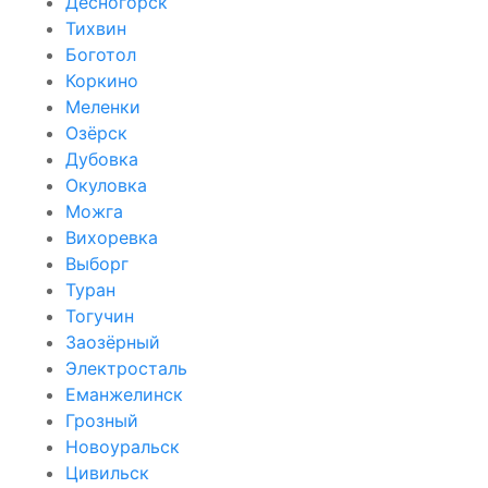
Десногорск
Тихвин
Боготол
Коркино
Меленки
Озёрск
Дубовка
Окуловка
Можга
Вихоревка
Выборг
Туран
Тогучин
Заозёрный
Электросталь
Еманжелинск
Грозный
Новоуральск
Цивильск