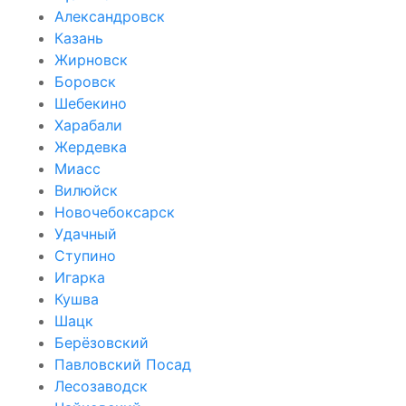
Александровск
Казань
Жирновск
Боровск
Шебекино
Харабали
Жердевка
Миасс
Вилюйск
Новочебоксарск
Удачный
Ступино
Игарка
Кушва
Шацк
Берёзовский
Павловский Посад
Лесозаводск