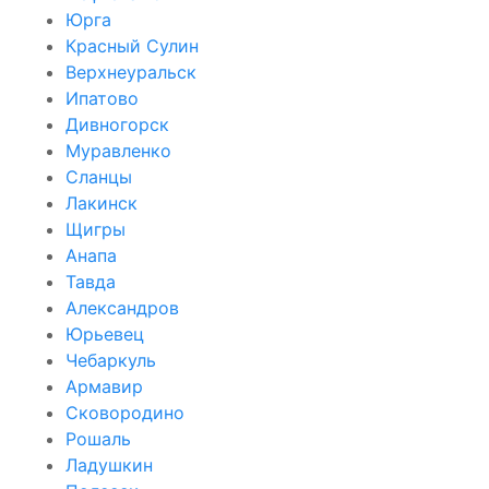
Юрга
Красный Сулин
Верхнеуральск
Ипатово
Дивногорск
Муравленко
Сланцы
Лакинск
Щигры
Анапа
Тавда
Александров
Юрьевец
Чебаркуль
Армавир
Сковородино
Рошаль
Ладушкин