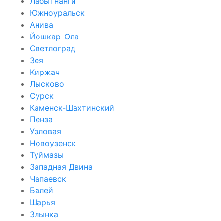
Лабытнанги
Южноуральск
Анива
Йошкар-Ола
Светлоград
Зея
Киржач
Лысково
Сурск
Каменск-Шахтинский
Пенза
Узловая
Новоузенск
Туймазы
Западная Двина
Чапаевск
Балей
Шарья
Злынка