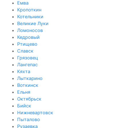
Емва
Кропоткин
Котельники
Великие Луки
Ломоносов
Кедровый
Ртищево
Славск
Грязовец
Лангепас
Кяхта
Лыткарино
Воткинск
Ельня
Октябрьск
Бийск
Нижневартовск
Пыталово
Рузаевка