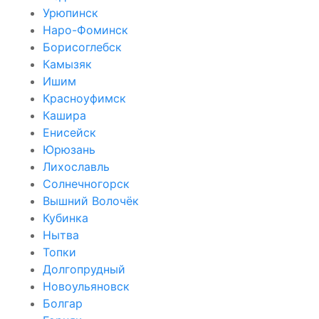
Урюпинск
Наро-Фоминск
Борисоглебск
Камызяк
Ишим
Красноуфимск
Кашира
Енисейск
Юрюзань
Лихославль
Солнечногорск
Вышний Волочёк
Кубинка
Нытва
Топки
Долгопрудный
Новоульяновск
Болгар