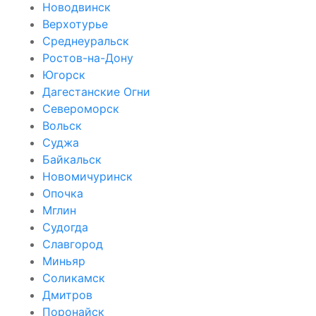
Новодвинск
Верхотурье
Среднеуральск
Ростов-на-Дону
Югорск
Дагестанские Огни
Североморск
Вольск
Суджа
Байкальск
Новомичуринск
Опочка
Мглин
Судогда
Славгород
Миньяр
Соликамск
Дмитров
Поронайск