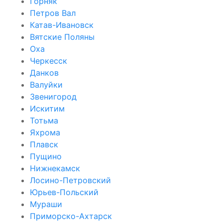
Горняк
Петров Вал
Катав-Ивановск
Вятские Поляны
Оха
Черкесск
Данков
Валуйки
Звенигород
Искитим
Тотьма
Яхрома
Плавск
Пущино
Нижнекамск
Лосино-Петровский
Юрьев-Польский
Мураши
Приморско-Ахтарск