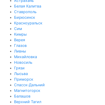
Астрахань
Белая Калитва
Ставрополь
Бирюсинск
Красноуральск
Сим
Кимры
Верея
Глазов
Ливны
Михайловка
Новосиль
Грязи
Лысьва
Приморск
Спасск-Дальний
Магнитогорск
Балашов
Верхний Тагил