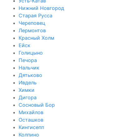
Усть-Катав
Нижний Новгород
Старая Русса
Череповец
Лермонтов
Красный Холм
Ейск
Голицыно
Печора
Нальчик
Дятьково
Ивдель
Химки
Дигора
Сосновый Бор
Михайлов
Осташков
Кингисепп
Колпино