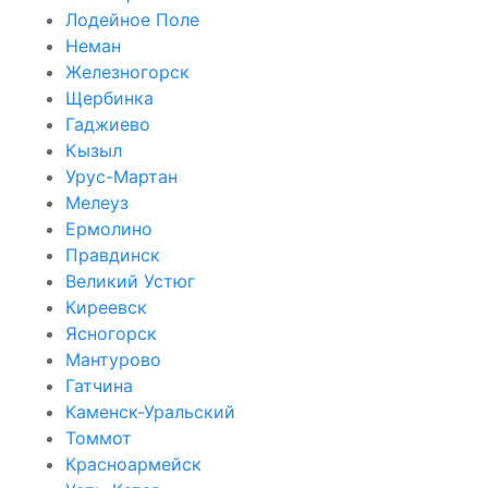
Лодейное Поле
Неман
Железногорск
Щербинка
Гаджиево
Кызыл
Урус-Мартан
Мелеуз
Ермолино
Правдинск
Великий Устюг
Киреевск
Ясногорск
Мантурово
Гатчина
Каменск-Уральский
Томмот
Красноармейск