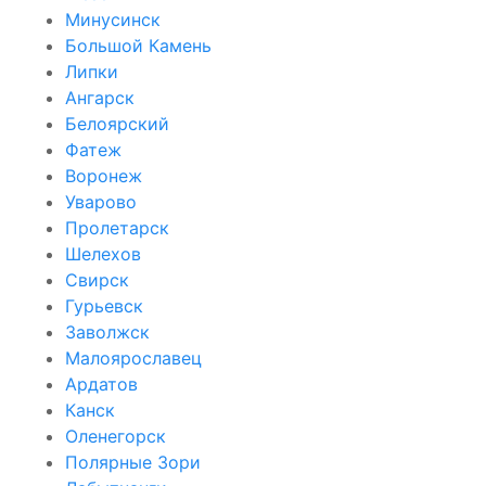
Минусинск
Большой Камень
Липки
Ангарск
Белоярский
Фатеж
Воронеж
Уварово
Пролетарск
Шелехов
Свирск
Гурьевск
Заволжск
Малоярославец
Ардатов
Канск
Оленегорск
Полярные Зори