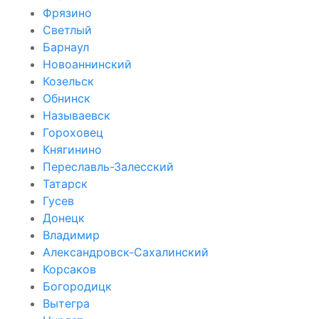
Фрязино
Светлый
Барнаул
Новоаннинский
Козельск
Обнинск
Называевск
Гороховец
Княгинино
Переславль-Залесский
Татарск
Гусев
Донецк
Владимир
Александровск-Сахалинский
Корсаков
Богородицк
Вытегра