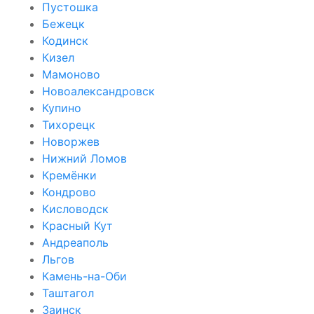
Пустошка
Бежецк
Кодинск
Кизел
Мамоново
Новоалександровск
Купино
Тихорецк
Новоржев
Нижний Ломов
Кремёнки
Кондрово
Кисловодск
Красный Кут
Андреаполь
Льгов
Камень-на-Оби
Таштагол
Заинск