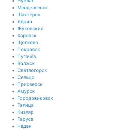
Нурлат
Менделеевск
Шахтёрск
Ядрин
Жуковский
Харовск
Щёлково
Покровск
Пугачёв
Волжск
Светлогорск
Сельцо
Приозерск
Амурск
Городовиковск
Талица
Кизляр
Таруса
Чадан