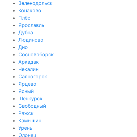
Зеленодольск
Конаково
Плёс
Ярославль
Дубна
Людиново
Дно
Сосновоборск
Аркадак
Чекалин
Саяногорск
Ярцево
Ясный
Шенкурск
Свободный
Ряжск
Камышин
Урень
Олонец