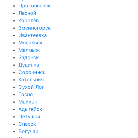
Прокопьевск
Лесной
Королёв
Змеиногорск
Ивантеевка
Мосальск
Малмыж
Задонск
Дудинка
Сорочинск
Котельнич
Сухой Лог
Тосно
Майкоп
Адыгейск
Петушки
Спасск
Богучар