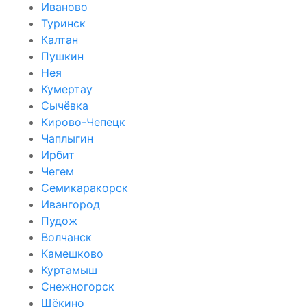
Иваново
Туринск
Калтан
Пушкин
Нея
Кумертау
Сычёвка
Кирово-Чепецк
Чаплыгин
Ирбит
Чегем
Семикаракорск
Ивангород
Пудож
Волчанск
Камешково
Куртамыш
Снежногорск
Щёкино