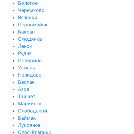
Бологое
Черемхово
Вязники
Первомайск
Баксан
Слюдянка
Ленск
Рудня
Поворино
Усмань
Нелидово
Беслан
Азов
Тайшет
Мариинск
Слободской
Баймак
Лукоянов
Спас-Клепики