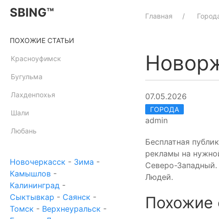
SBING™
Главная
Город
ПОХОЖИЕ СТАТЬИ
Новор
Красноуфимск
Бугульма
Лахденпохья
07.05.2026
ГОРОДА
Шали
admin
Любань
Бесплатная публик
рекламы на нужной
Новочеркасск
-
Зима
-
Северо-Западный. 
Камышлов
-
Людей.
Калининград
-
Сыктывкар
-
Саянск
-
Похожие 
Томск
-
Верхнеуральск
-