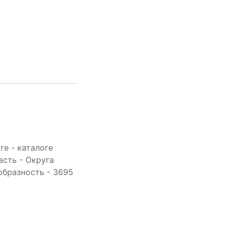
е - каталоге
асть - Округа
образность - 3695