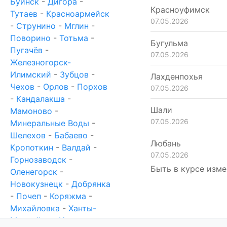
Буинск
-
Дигора
-
Красноуфимск
Тутаев
-
Красноармейск
07.05.2026
-
Струнино
-
Мглин
-
Поворино
-
Тотьма
-
Бугульма
Пугачёв
-
07.05.2026
Железногорск-
Илимский
-
Зубцов
-
Лахденпохья
Чехов
-
Орлов
-
Порхов
07.05.2026
-
Кандалакша
-
Шали
Мамоново
-
07.05.2026
Минеральные Воды
-
Шелехов
-
Бабаево
-
Любань
Кропоткин
-
Валдай
-
07.05.2026
Горнозаводск
-
Быть в курсе изме
Оленегорск
-
Новокузнецк
-
Добрянка
-
Почеп
-
Коряжма
-
Михайловка
-
Ханты-
Мансийск
-
Новотроицк