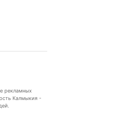
те рекламных
ность Калмыкия -
дей.