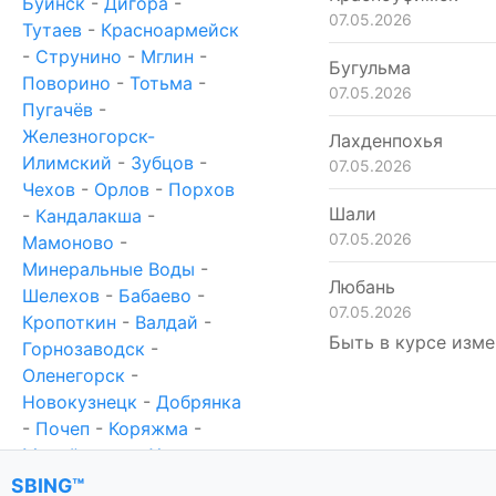
Буинск
-
Дигора
-
07.05.2026
Тутаев
-
Красноармейск
-
Струнино
-
Мглин
-
Бугульма
Поворино
-
Тотьма
-
07.05.2026
Пугачёв
-
Железногорск-
Лахденпохья
Илимский
-
Зубцов
-
07.05.2026
Чехов
-
Орлов
-
Порхов
Шали
-
Кандалакша
-
07.05.2026
Мамоново
-
Минеральные Воды
-
Любань
Шелехов
-
Бабаево
-
07.05.2026
Кропоткин
-
Валдай
-
Быть в курсе изме
Горнозаводск
-
Оленегорск
-
Новокузнецк
-
Добрянка
-
Почеп
-
Коряжма
-
Михайловка
-
Ханты-
Мансийск
-
Новотроицк
SBING™