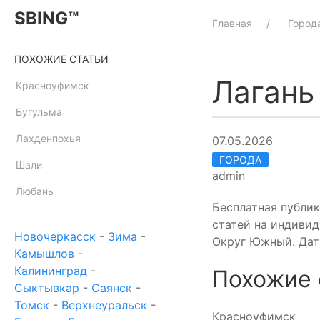
SBING™
Главная
Город
ПОХОЖИЕ СТАТЬИ
Лагань
Красноуфимск
Бугульма
Лахденпохья
07.05.2026
ГОРОДА
Шали
admin
Любань
Бесплатная публи
статей на индивид
Новочеркасск
-
Зима
-
Округ Южный. Дата
Камышлов
-
Калининград
-
Похожие 
Сыктывкар
-
Саянск
-
Томск
-
Верхнеуральск
-
Красноуфимск