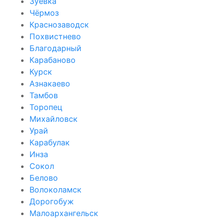
Зуевка
Чёрмоз
Краснозаводск
Похвистнево
Благодарный
Карабаново
Курск
Азнакаево
Тамбов
Торопец
Михайловск
Урай
Карабулак
Инза
Сокол
Белово
Волоколамск
Дорогобуж
Малоархангельск