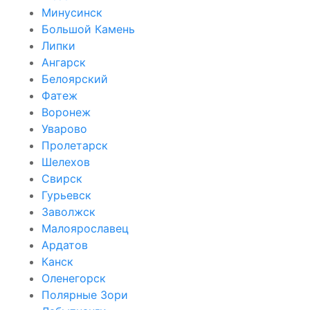
Минусинск
Большой Камень
Липки
Ангарск
Белоярский
Фатеж
Воронеж
Уварово
Пролетарск
Шелехов
Свирск
Гурьевск
Заволжск
Малоярославец
Ардатов
Канск
Оленегорск
Полярные Зори