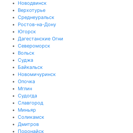
Новодвинск
Верхотурье
Среднеуральск
Ростов-на-Дону
Югорск
Дагестанские Огни
Североморск
Вольск
Суджа
Байкальск
Новомичуринск
Опочка
Мглин
Судогда
Славгород
Миньяр
Соликамск
Дмитров
Поронайск