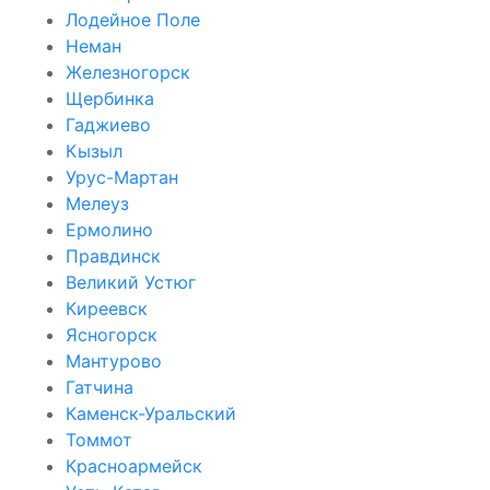
Лодейное Поле
Неман
Железногорск
Щербинка
Гаджиево
Кызыл
Урус-Мартан
Мелеуз
Ермолино
Правдинск
Великий Устюг
Киреевск
Ясногорск
Мантурово
Гатчина
Каменск-Уральский
Томмот
Красноармейск