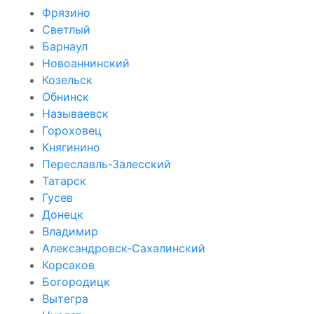
Фрязино
Светлый
Барнаул
Новоаннинский
Козельск
Обнинск
Называевск
Гороховец
Княгинино
Переславль-Залесский
Татарск
Гусев
Донецк
Владимир
Александровск-Сахалинский
Корсаков
Богородицк
Вытегра