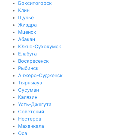
Бокситогорск
Клин
Щучье
Жиздра
Мценск
Абакан
Южно-Сухокумск
Елабуга
Воскресенск
Рыбинск
Анжеро-Судженск
Тырныауз
Сусуман
Калязин
Усть-Джегута
Советский
Нестеров
Махачкала
Оса