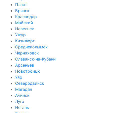
Пласт
Брянск
Краснодар
Майский
Невельск
Ужур
Кизилюрт
Среднеколымск
Черняховск
Славянск-на-Кубани
Арсеньев
Новотроицк
Уяр
Северодвинск
Магадан
Ачинск
Луга
Нягань