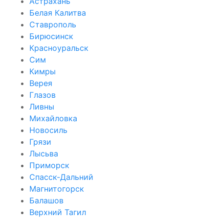
Астрахань
Белая Калитва
Ставрополь
Бирюсинск
Красноуральск
Сим
Кимры
Верея
Глазов
Ливны
Михайловка
Новосиль
Грязи
Лысьва
Приморск
Спасск-Дальний
Магнитогорск
Балашов
Верхний Тагил