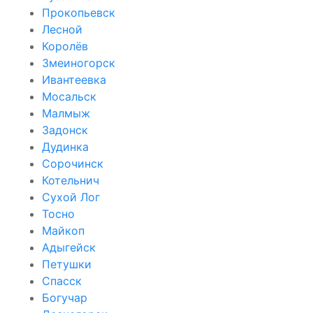
Прокопьевск
Лесной
Королёв
Змеиногорск
Ивантеевка
Мосальск
Малмыж
Задонск
Дудинка
Сорочинск
Котельнич
Сухой Лог
Тосно
Майкоп
Адыгейск
Петушки
Спасск
Богучар