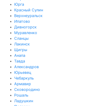
Юрга
Красный Сулин
Верхнеуральск
Ипатово
Дивногорск
Муравленко
Сланцы
Лакинск
Щигры
Анапа
Тавда
Александров
Юрьевец
Чебаркуль
Армавир
Сковородино
Рошаль
Ладушкин