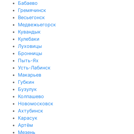
Бабаево
Гремячинск
Весьегонск
Медвежьегорск
Кувандык
Кулебаки
Луховицы
Бронницы
Пыть-Ях
Усть-Лабинск
Макарьев
Губкин
Бузулук
Колпашево
Новомосковск
Ахтубинск
Карасук
Артём
Мезень