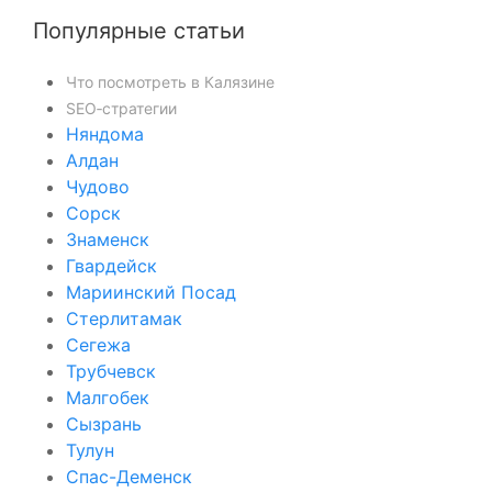
Популярные статьи
Что посмотреть в Калязине
SEO‑стратегии
Няндома
Алдан
Чудово
Сорск
Знаменск
Гвардейск
Мариинский Посад
Стерлитамак
Сегежа
Трубчевск
Малгобек
Сызрань
Тулун
Спас-Деменск