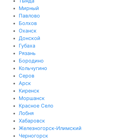
Тында
Мирный
Павлово
Болхов
Оханск
Донской
Губаха
Рязань
Бородино
Кольчугино
Серов
Арск
Киренск
Моршанск
Красное Село
Лобня
Хабаровск
Железногорск-Илимский
Черногорск