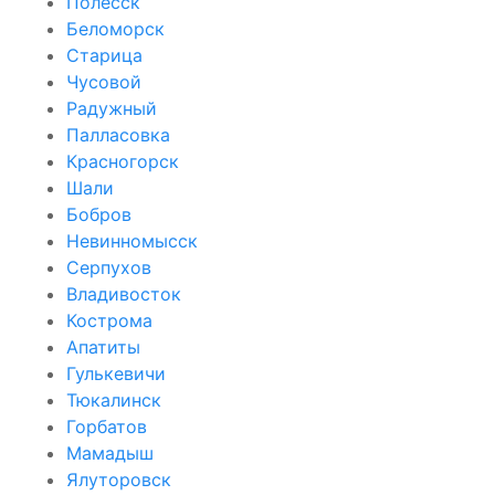
Полесск
Беломорск
Старица
Чусовой
Радужный
Палласовка
Красногорск
Шали
Бобров
Невинномысск
Серпухов
Владивосток
Кострома
Апатиты
Гулькевичи
Тюкалинск
Горбатов
Мамадыш
Ялуторовск