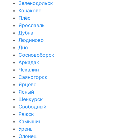
Зеленодольск
Конаково
Плёс
Ярославль
Дубна
Людиново
Дно
Сосновоборск
Аркадак
Чекалин
Саяногорск
Ярцево
Ясный
Шенкурск
Свободный
Ряжск
Камышин
Урень
Олонец