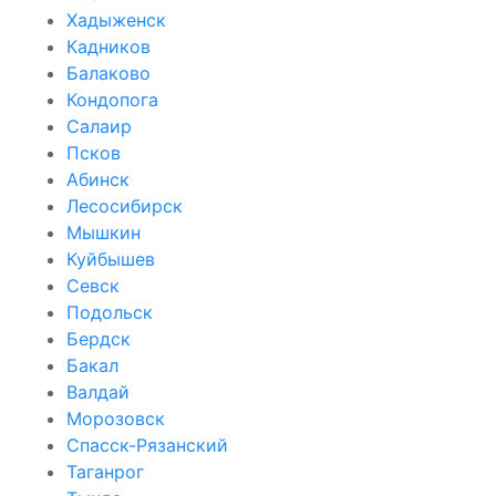
Хадыженск
Кадников
Балаково
Кондопога
Салаир
Псков
Абинск
Лесосибирск
Мышкин
Куйбышев
Севск
Подольск
Бердск
Бакал
Валдай
Морозовск
Спасск-Рязанский
Таганрог