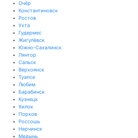
Очёр
Константиновск
Ростов
Ухта
Гудермес
Жигулёвск
Южно-Сахалинск
Лянтор
Сальск
Верхоянск
Туапсе
Любим
Барабинск
Кузнецк
Хилок
Порхов
Россошь
Нерчинск
Медынь