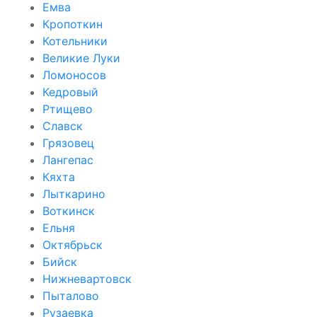
Емва
Кропоткин
Котельники
Великие Луки
Ломоносов
Кедровый
Ртищево
Славск
Грязовец
Лангепас
Кяхта
Лыткарино
Воткинск
Ельня
Октябрьск
Бийск
Нижневартовск
Пыталово
Рузаевка