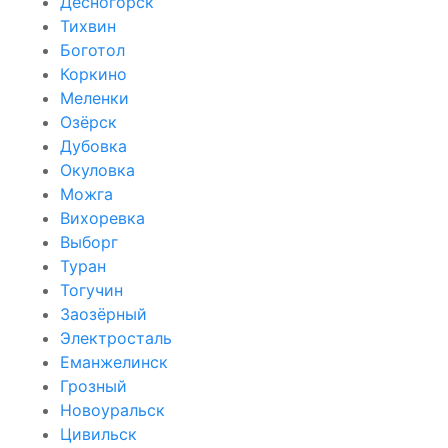
Десногорск
Тихвин
Боготол
Коркино
Меленки
Озёрск
Дубовка
Окуловка
Можга
Вихоревка
Выборг
Туран
Тогучин
Заозёрный
Электросталь
Еманжелинск
Грозный
Новоуральск
Цивильск