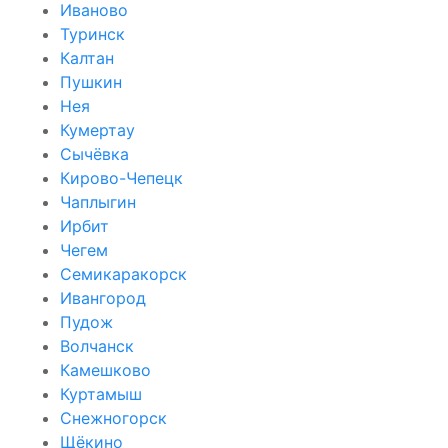
Иваново
Туринск
Калтан
Пушкин
Нея
Кумертау
Сычёвка
Кирово-Чепецк
Чаплыгин
Ирбит
Чегем
Семикаракорск
Ивангород
Пудож
Волчанск
Камешково
Куртамыш
Снежногорск
Щёкино