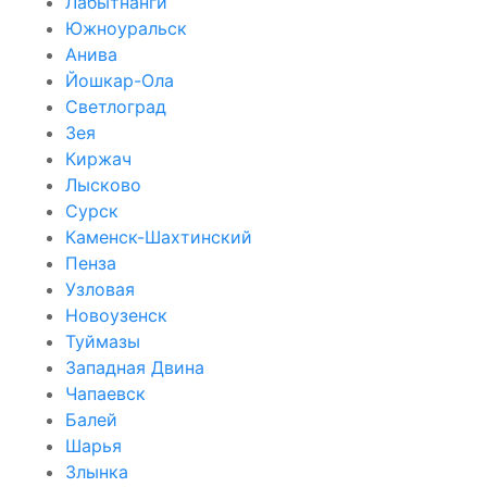
Лабытнанги
Южноуральск
Анива
Йошкар-Ола
Светлоград
Зея
Киржач
Лысково
Сурск
Каменск-Шахтинский
Пенза
Узловая
Новоузенск
Туймазы
Западная Двина
Чапаевск
Балей
Шарья
Злынка