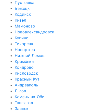
Пустошка
Бежецк
Кодинск
Кизел
Мамоново
Новоалександровск
Купино
Тихорецк
Новоржев
Нижний Ломов
Кремёнки
Кондрово
Кисловодск
Красный Кут
Андреаполь
Льгов
Камень-на-Оби
Таштагол
Заинск