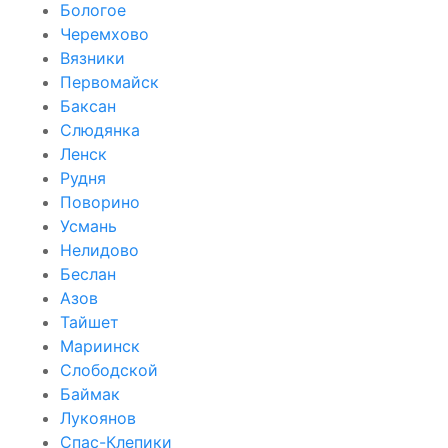
Бологое
Черемхово
Вязники
Первомайск
Баксан
Слюдянка
Ленск
Рудня
Поворино
Усмань
Нелидово
Беслан
Азов
Тайшет
Мариинск
Слободской
Баймак
Лукоянов
Спас-Клепики