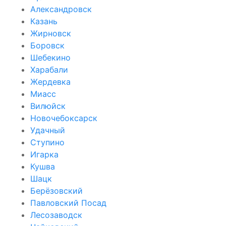
Александровск
Казань
Жирновск
Боровск
Шебекино
Харабали
Жердевка
Миасс
Вилюйск
Новочебоксарск
Удачный
Ступино
Игарка
Кушва
Шацк
Берёзовский
Павловский Посад
Лесозаводск