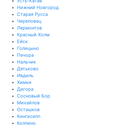
Усть-Катав
Нижний Новгород
Старая Русса
Череповец
Лермонтов
Красный Холм
Ейск
Голицыно
Печора
Нальчик
Дятьково
Ивдель
Химки
Дигора
Сосновый Бор
Михайлов
Осташков
Кингисепп
Колпино