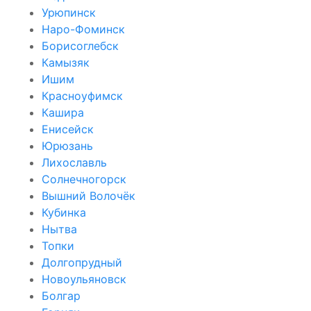
Урюпинск
Наро-Фоминск
Борисоглебск
Камызяк
Ишим
Красноуфимск
Кашира
Енисейск
Юрюзань
Лихославль
Солнечногорск
Вышний Волочёк
Кубинка
Нытва
Топки
Долгопрудный
Новоульяновск
Болгар