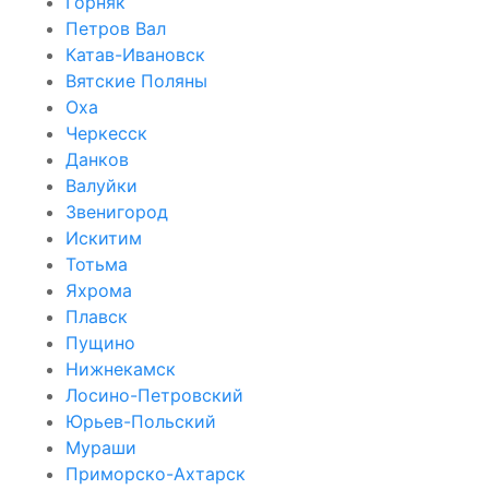
Горняк
Петров Вал
Катав-Ивановск
Вятские Поляны
Оха
Черкесск
Данков
Валуйки
Звенигород
Искитим
Тотьма
Яхрома
Плавск
Пущино
Нижнекамск
Лосино-Петровский
Юрьев-Польский
Мураши
Приморско-Ахтарск