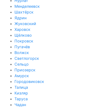
Нурлат
Менделеевск
Шахтёрск
Ядрин
Жуковский
Харовск
Щёлково
Покровск
Пугачёв
Волжск
Светлогорск
Сельцо
Приозерск
Амурск
Городовиковск
Талица
Кизляр
Таруса
Чадан