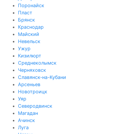
Поронайск
Пласт
Брянск
Краснодар
Майский
Невельск
Ужур
Кизилюрт
Среднеколымск
Черняховск
Славянск-на-Кубани
Арсеньев
Новотроицк
Уяр
Северодвинск
Магадан
Ачинск
Луга