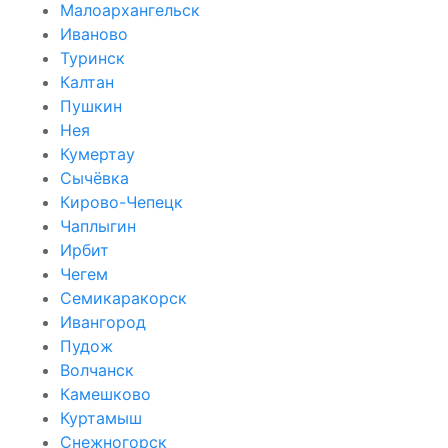
Малоархангельск
Иваново
Туринск
Калтан
Пушкин
Нея
Кумертау
Сычёвка
Кирово-Чепецк
Чаплыгин
Ирбит
Чегем
Семикаракорск
Ивангород
Пудож
Волчанск
Камешково
Куртамыш
Снежногорск