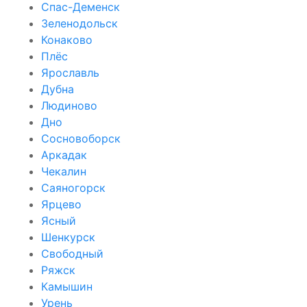
Спас-Деменск
Зеленодольск
Конаково
Плёс
Ярославль
Дубна
Людиново
Дно
Сосновоборск
Аркадак
Чекалин
Саяногорск
Ярцево
Ясный
Шенкурск
Свободный
Ряжск
Камышин
Урень