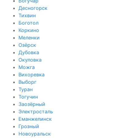
Богучар
Десногорск
Тихвин
Боготол
Коркино
Меленки
Озёрск
Дубовка
Окуловка
Можга
Вихоревка
Выборг
Туран
Тогучин
Заозёрный
Электросталь
Еманжелинск
Грозный
Новоуральск