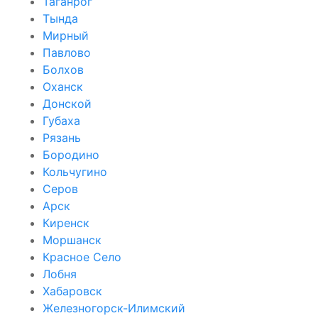
Таганрог
Тында
Мирный
Павлово
Болхов
Оханск
Донской
Губаха
Рязань
Бородино
Кольчугино
Серов
Арск
Киренск
Моршанск
Красное Село
Лобня
Хабаровск
Железногорск-Илимский