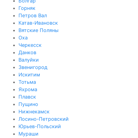
Болгар
Горняк
Петров Вал
Катав-Ивановск
Вятские Поляны
Оха
Черкесск
Данков
Валуйки
Звенигород
Искитим
Тотьма
Яхрома
Плавск
Пущино
Нижнекамск
Лосино-Петровский
Юрьев-Польский
Мураши