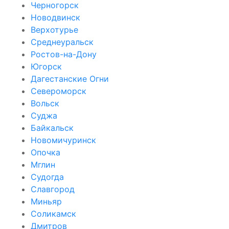
Черногорск
Новодвинск
Верхотурье
Среднеуральск
Ростов-на-Дону
Югорск
Дагестанские Огни
Североморск
Вольск
Суджа
Байкальск
Новомичуринск
Опочка
Мглин
Судогда
Славгород
Миньяр
Соликамск
Дмитров