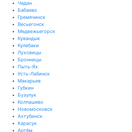
Чадан
Бабаево
Гремячинск
Весьегонск
Медвежьегорск
Кувандык
Кулебаки
Луховицы
Бронницы
Пыть-Ях
Усть-Лабинск
Макарьев
Губкин
Бузулук
Колпашево
Новомосковск
Ахтубинск
Карасук
Артём