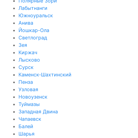
Полярные Зори
Лабытнанги
Южноуральск
Анива
Йошкар-Ола
Светлоград
Зея
Киржач
Лысково
Сурск
Каменск-Шахтинский
Пенза
Узловая
Новоузенск
Туймазы
Западная Двина
Чапаевск
Балей
Шарья