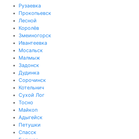
Рузаевка
Прокопьевск
Лесной
Королёв
Змеиногорск
Ивантеевка
Мосальск
Малмыж
Задонск
Дудинка
Сорочинск
Котельнич
Сухой Лог
Тосно
Майкоп
Адыгейск
Петушки
Спасск