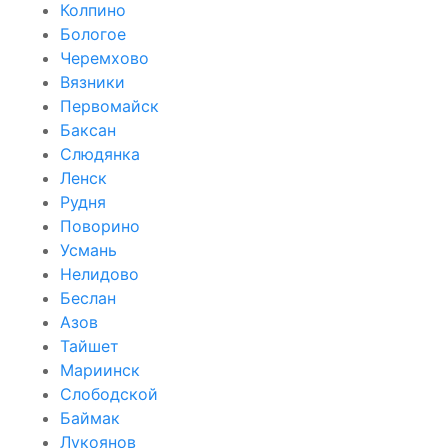
Колпино
Бологое
Черемхово
Вязники
Первомайск
Баксан
Слюдянка
Ленск
Рудня
Поворино
Усмань
Нелидово
Беслан
Азов
Тайшет
Мариинск
Слободской
Баймак
Лукоянов