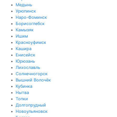
Медынь
Урюпинск
Наро-Фоминск
Борисоглебск
Камызяк
Ишим
Красноуфимск
Кашира
Енисейск
Юрюзань
Лихославль
Солнечногорск
Вышний Волочёк
Кубинка
Нытва
Топки
Долгопрудный
Новоульяновск