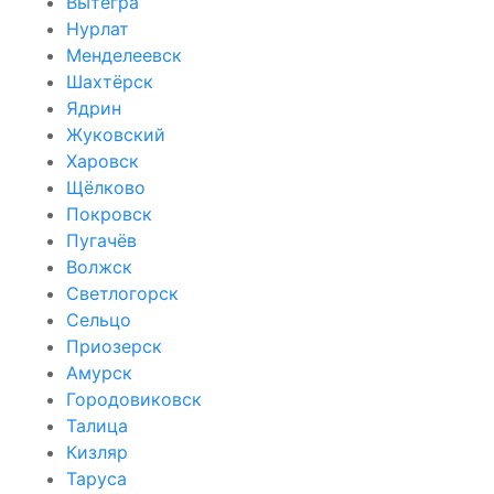
Вытегра
Нурлат
Менделеевск
Шахтёрск
Ядрин
Жуковский
Харовск
Щёлково
Покровск
Пугачёв
Волжск
Светлогорск
Сельцо
Приозерск
Амурск
Городовиковск
Талица
Кизляр
Таруса