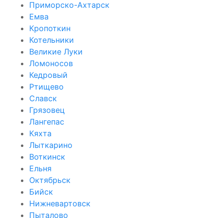
Приморско-Ахтарск
Емва
Кропоткин
Котельники
Великие Луки
Ломоносов
Кедровый
Ртищево
Славск
Грязовец
Лангепас
Кяхта
Лыткарино
Воткинск
Ельня
Октябрьск
Бийск
Нижневартовск
Пыталово