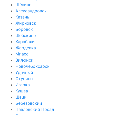
Щёкино
Александровск
Казань
Жирновск
Боровск
Шебекино
Харабали
Жердевка
Миасс
Вилюйск
Новочебоксарск
Удачный
Ступино
Игарка
Кушва
Шацк
Берёзовский
Павловский Посад