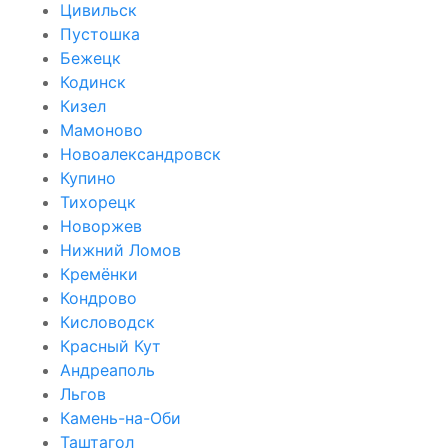
Цивильск
Пустошка
Бежецк
Кодинск
Кизел
Мамоново
Новоалександровск
Купино
Тихорецк
Новоржев
Нижний Ломов
Кремёнки
Кондрово
Кисловодск
Красный Кут
Андреаполь
Льгов
Камень-на-Оби
Таштагол