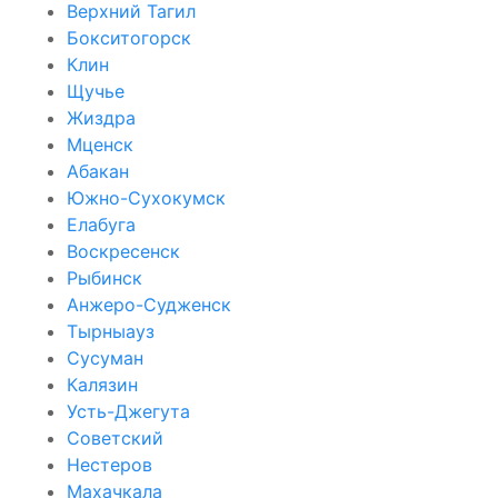
Верхний Тагил
Бокситогорск
Клин
Щучье
Жиздра
Мценск
Абакан
Южно-Сухокумск
Елабуга
Воскресенск
Рыбинск
Анжеро-Судженск
Тырныауз
Сусуман
Калязин
Усть-Джегута
Советский
Нестеров
Махачкала