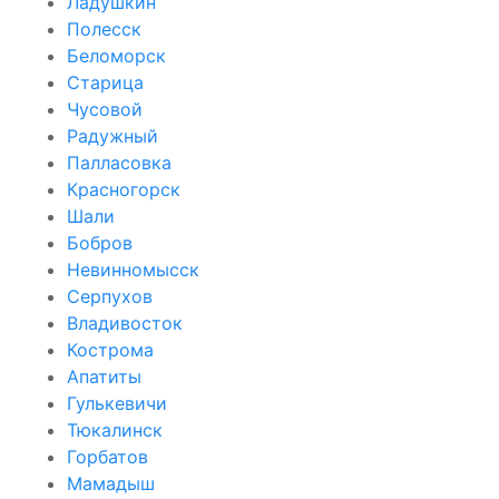
Ладушкин
Полесск
Беломорск
Старица
Чусовой
Радужный
Палласовка
Красногорск
Шали
Бобров
Невинномысск
Серпухов
Владивосток
Кострома
Апатиты
Гулькевичи
Тюкалинск
Горбатов
Мамадыш