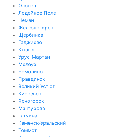
Олонец
Лодейное Поле
Неман
Железногорск
Щербинка
Гаджиево
Кызыл
Урус-Мартан
Мелеуз
Ермолино
Правдинск
Великий Устюг
Киреевск
Ясногорск
Мантурово
Гатчина
Каменск-Уральский
Томмот