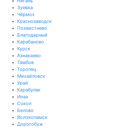
Нягань
Зуевка
Чёрмоз
Краснозаводск
Похвистнево
Благодарный
Карабаново
Курск
Азнакаево
Тамбов
Торопец
Михайловск
Урай
Карабулак
Инза
Сокол
Белово
Волоколамск
Дорогобуж