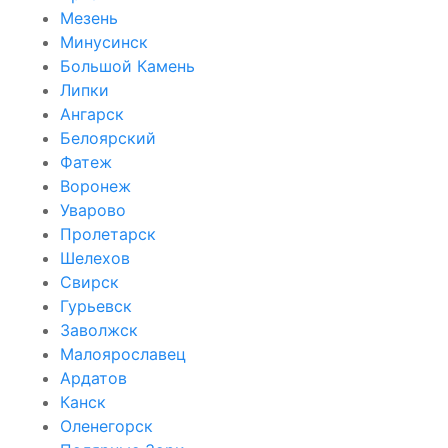
Мезень
Минусинск
Большой Камень
Липки
Ангарск
Белоярский
Фатеж
Воронеж
Уварово
Пролетарск
Шелехов
Свирск
Гурьевск
Заволжск
Малоярославец
Ардатов
Канск
Оленегорск