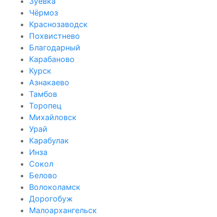
Зуевка
Чёрмоз
Краснозаводск
Похвистнево
Благодарный
Карабаново
Курск
Азнакаево
Тамбов
Торопец
Михайловск
Урай
Карабулак
Инза
Сокол
Белово
Волоколамск
Дорогобуж
Малоархангельск