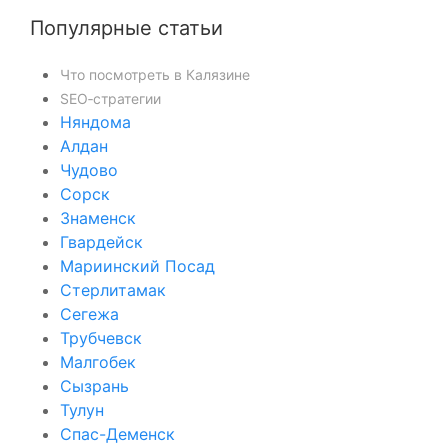
Популярные статьи
Что посмотреть в Калязине
SEO‑стратегии
Няндома
Алдан
Чудово
Сорск
Знаменск
Гвардейск
Мариинский Посад
Стерлитамак
Сегежа
Трубчевск
Малгобек
Сызрань
Тулун
Спас-Деменск