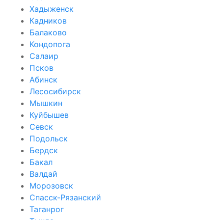
Хадыженск
Кадников
Балаково
Кондопога
Салаир
Псков
Абинск
Лесосибирск
Мышкин
Куйбышев
Севск
Подольск
Бердск
Бакал
Валдай
Морозовск
Спасск-Рязанский
Таганрог