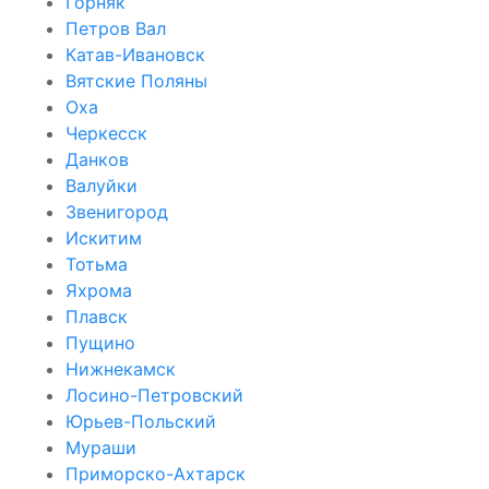
Горняк
Петров Вал
Катав-Ивановск
Вятские Поляны
Оха
Черкесск
Данков
Валуйки
Звенигород
Искитим
Тотьма
Яхрома
Плавск
Пущино
Нижнекамск
Лосино-Петровский
Юрьев-Польский
Мураши
Приморско-Ахтарск