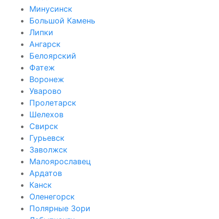
Минусинск
Большой Камень
Липки
Ангарск
Белоярский
Фатеж
Воронеж
Уварово
Пролетарск
Шелехов
Свирск
Гурьевск
Заволжск
Малоярославец
Ардатов
Канск
Оленегорск
Полярные Зори