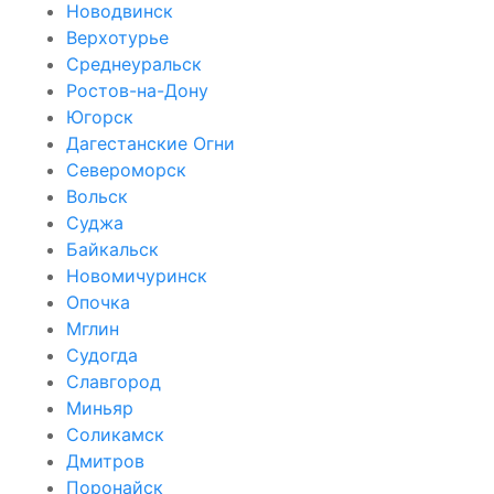
Новодвинск
Верхотурье
Среднеуральск
Ростов-на-Дону
Югорск
Дагестанские Огни
Североморск
Вольск
Суджа
Байкальск
Новомичуринск
Опочка
Мглин
Судогда
Славгород
Миньяр
Соликамск
Дмитров
Поронайск