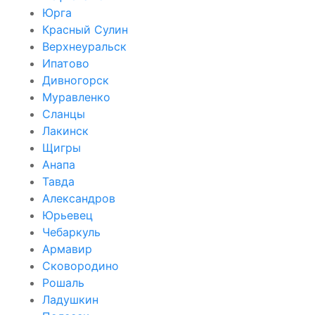
Юрга
Красный Сулин
Верхнеуральск
Ипатово
Дивногорск
Муравленко
Сланцы
Лакинск
Щигры
Анапа
Тавда
Александров
Юрьевец
Чебаркуль
Армавир
Сковородино
Рошаль
Ладушкин