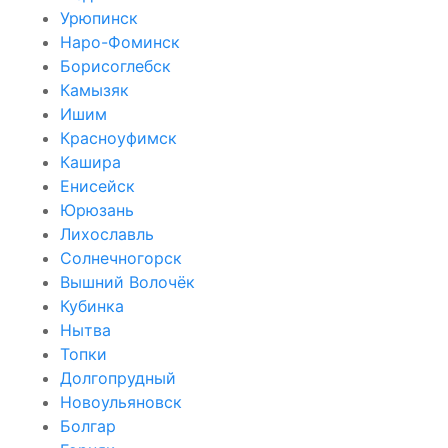
Урюпинск
Наро-Фоминск
Борисоглебск
Камызяк
Ишим
Красноуфимск
Кашира
Енисейск
Юрюзань
Лихославль
Солнечногорск
Вышний Волочёк
Кубинка
Нытва
Топки
Долгопрудный
Новоульяновск
Болгар