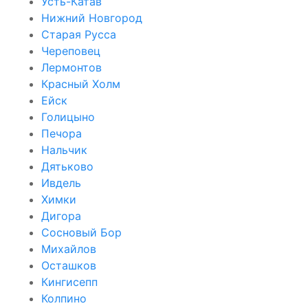
Усть-Катав
Нижний Новгород
Старая Русса
Череповец
Лермонтов
Красный Холм
Ейск
Голицыно
Печора
Нальчик
Дятьково
Ивдель
Химки
Дигора
Сосновый Бор
Михайлов
Осташков
Кингисепп
Колпино