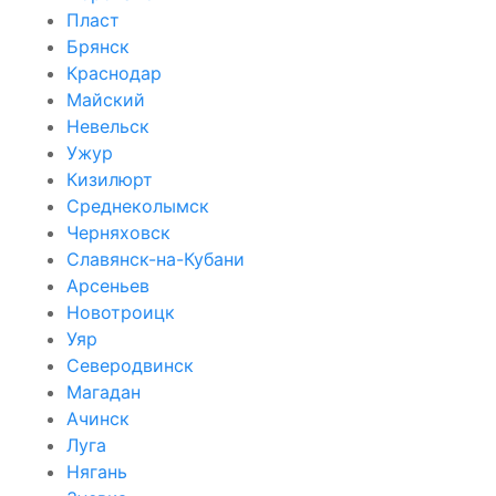
Пласт
Брянск
Краснодар
Майский
Невельск
Ужур
Кизилюрт
Среднеколымск
Черняховск
Славянск-на-Кубани
Арсеньев
Новотроицк
Уяр
Северодвинск
Магадан
Ачинск
Луга
Нягань