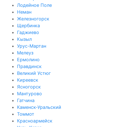
Лодейное Поле
Неман
Железногорск
Щербинка
Гаджиево
Кызыл
Урус-Мартан
Мелеуз
Ермолино
Правдинск
Великий Устюг
Киреевск
Ясногорск
Мантурово
Гатчина
Каменск-Уральский
Томмот
Красноармейск