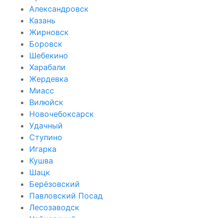
Александровск
Казань
Жирновск
Боровск
Шебекино
Харабали
Жердевка
Миасс
Вилюйск
Новочебоксарск
Удачный
Ступино
Игарка
Кушва
Шацк
Берёзовский
Павловский Посад
Лесозаводск