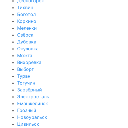
Десногорск
Тихвин
Боготол
Коркино
Меленки
Озёрск
Дубовка
Окуловка
Можга
Вихоревка
Выборг
Туран
Тогучин
Заозёрный
Электросталь
Еманжелинск
Грозный
Новоуральск
Цивильск