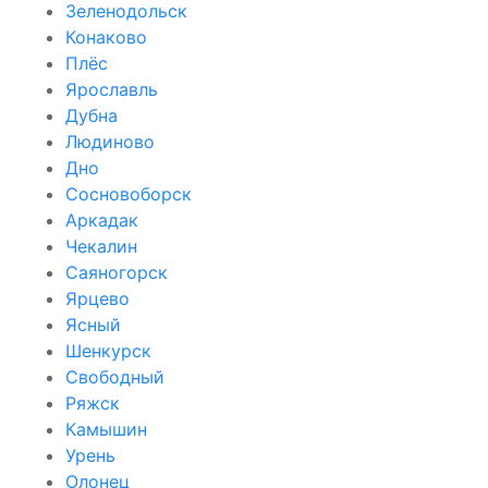
Зеленодольск
Конаково
Плёс
Ярославль
Дубна
Людиново
Дно
Сосновоборск
Аркадак
Чекалин
Саяногорск
Ярцево
Ясный
Шенкурск
Свободный
Ряжск
Камышин
Урень
Олонец