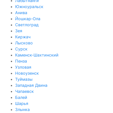
Лабытнанги
Южноуральск
Анива
Йошкар-Ола
Светлоград
Зея
Киржач
Лысково
Сурск
Каменск-Шахтинский
Пенза
Узловая
Новоузенск
Туймазы
Западная Двина
Чапаевск
Балей
Шарья
Злынка