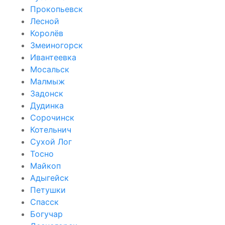
Прокопьевск
Лесной
Королёв
Змеиногорск
Ивантеевка
Мосальск
Малмыж
Задонск
Дудинка
Сорочинск
Котельнич
Сухой Лог
Тосно
Майкоп
Адыгейск
Петушки
Спасск
Богучар