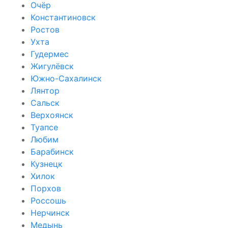
Очёр
Константиновск
Ростов
Ухта
Гудермес
Жигулёвск
Южно-Сахалинск
Лянтор
Сальск
Верхоянск
Туапсе
Любим
Барабинск
Кузнецк
Хилок
Порхов
Россошь
Нерчинск
Медынь