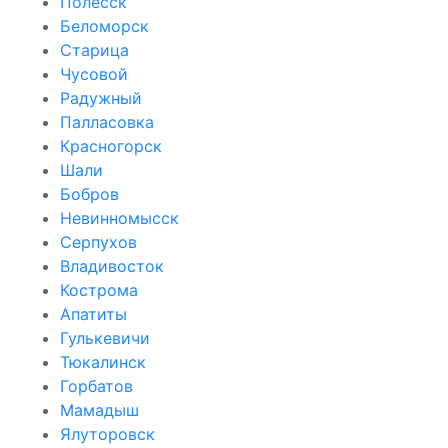
Полесск
Беломорск
Старица
Чусовой
Радужный
Палласовка
Красногорск
Шали
Бобров
Невинномысск
Серпухов
Владивосток
Кострома
Апатиты
Гулькевичи
Тюкалинск
Горбатов
Мамадыш
Ялуторовск