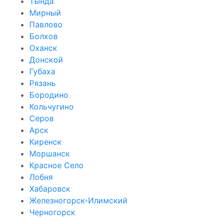
Тында
Мирный
Павлово
Болхов
Оханск
Донской
Губаха
Рязань
Бородино
Кольчугино
Серов
Арск
Киренск
Моршанск
Красное Село
Лобня
Хабаровск
Железногорск-Илимский
Черногорск