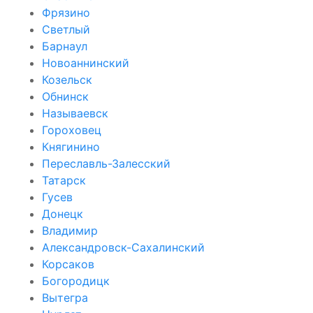
Фрязино
Светлый
Барнаул
Новоаннинский
Козельск
Обнинск
Называевск
Гороховец
Княгинино
Переславль-Залесский
Татарск
Гусев
Донецк
Владимир
Александровск-Сахалинский
Корсаков
Богородицк
Вытегра