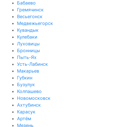
Бабаево
Гремячинск
Весьегонск
Медвежьегорск
Кувандык
Кулебаки
Луховицы
Бронницы
Пыть-Ях
Усть-Лабинск
Макарьев
Губкин
Бузулук
Колпашево
Новомосковск
Ахтубинск
Карасук
Артём
Мезень