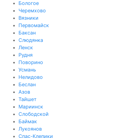
Бологое
Черемхово
Вязники
Первомайск
Баксан
Слюдянка
Ленск
Рудня
Поворино
Усмань
Нелидово
Беслан
Азов
Тайшет
Мариинск
Слободской
Баймак
Лукоянов
Спас-Клепики