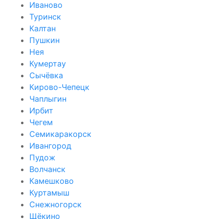
Иваново
Туринск
Калтан
Пушкин
Нея
Кумертау
Сычёвка
Кирово-Чепецк
Чаплыгин
Ирбит
Чегем
Семикаракорск
Ивангород
Пудож
Волчанск
Камешково
Куртамыш
Снежногорск
Щёкино