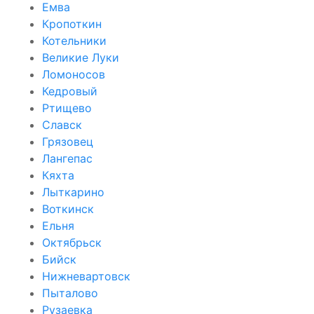
Емва
Кропоткин
Котельники
Великие Луки
Ломоносов
Кедровый
Ртищево
Славск
Грязовец
Лангепас
Кяхта
Лыткарино
Воткинск
Ельня
Октябрьск
Бийск
Нижневартовск
Пыталово
Рузаевка