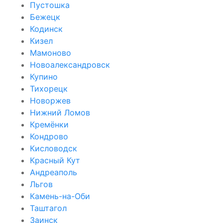
Пустошка
Бежецк
Кодинск
Кизел
Мамоново
Новоалександровск
Купино
Тихорецк
Новоржев
Нижний Ломов
Кремёнки
Кондрово
Кисловодск
Красный Кут
Андреаполь
Льгов
Камень-на-Оби
Таштагол
Заинск