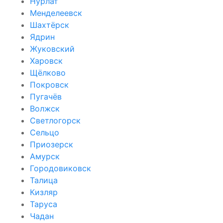
Нурлат
Менделеевск
Шахтёрск
Ядрин
Жуковский
Харовск
Щёлково
Покровск
Пугачёв
Волжск
Светлогорск
Сельцо
Приозерск
Амурск
Городовиковск
Талица
Кизляр
Таруса
Чадан