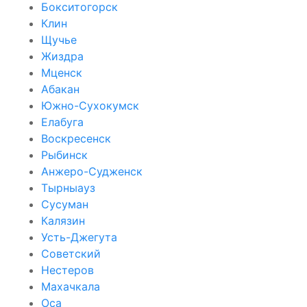
Бокситогорск
Клин
Щучье
Жиздра
Мценск
Абакан
Южно-Сухокумск
Елабуга
Воскресенск
Рыбинск
Анжеро-Судженск
Тырныауз
Сусуман
Калязин
Усть-Джегута
Советский
Нестеров
Махачкала
Оса