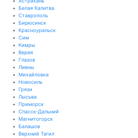
Астрахань
Белая Калитва
Ставрополь
Бирюсинск
Красноуральск
Сим
Кимры
Верея
Глазов
Ливны
Михайловка
Новосиль
Грязи
Лысьва
Приморск
Спасск-Дальний
Магнитогорск
Балашов
Верхний Тагил