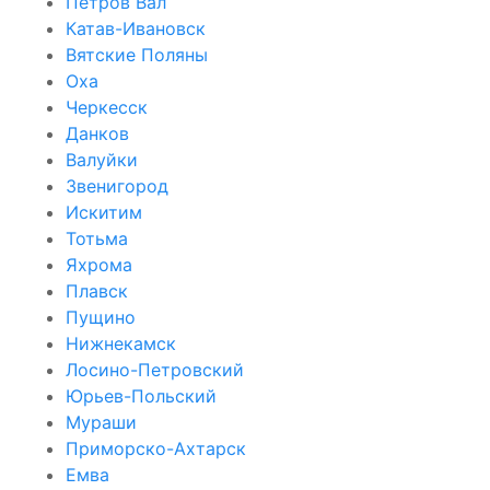
Петров Вал
Катав-Ивановск
Вятские Поляны
Оха
Черкесск
Данков
Валуйки
Звенигород
Искитим
Тотьма
Яхрома
Плавск
Пущино
Нижнекамск
Лосино-Петровский
Юрьев-Польский
Мураши
Приморско-Ахтарск
Емва