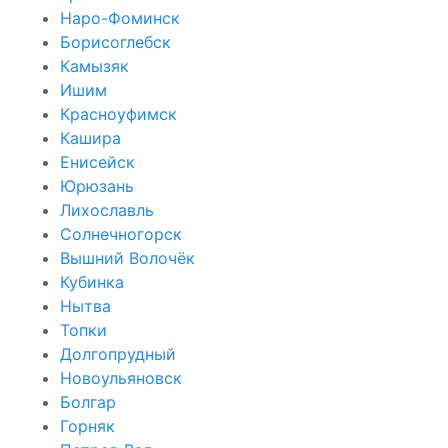
Наро-Фоминск
Борисоглебск
Камызяк
Ишим
Красноуфимск
Кашира
Енисейск
Юрюзань
Лихославль
Солнечногорск
Вышний Волочёк
Кубинка
Нытва
Топки
Долгопрудный
Новоульяновск
Болгар
Горняк