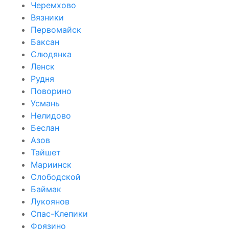
Черемхово
Вязники
Первомайск
Баксан
Слюдянка
Ленск
Рудня
Поворино
Усмань
Нелидово
Беслан
Азов
Тайшет
Мариинск
Слободской
Баймак
Лукоянов
Спас-Клепики
Фрязино