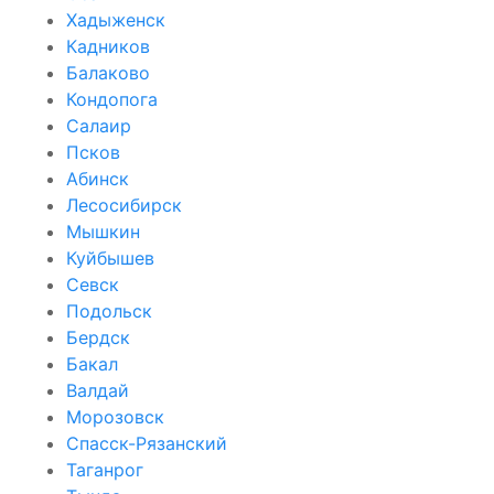
Хадыженск
Кадников
Балаково
Кондопога
Салаир
Псков
Абинск
Лесосибирск
Мышкин
Куйбышев
Севск
Подольск
Бердск
Бакал
Валдай
Морозовск
Спасск-Рязанский
Таганрог