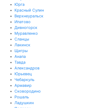
Юрга
Красный Сулин
Верхнеуральск
Ипатово
Дивногорск
Муравленко
Сланцы
Лакинск
Щигры
Анапа
Тавда
Александров
Юрьевец
Чебаркуль
Армавир
Сковородино
Рошаль
Ладушкин