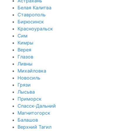
Астрахань
Белая Калитва
Ставрополь
Бирюсинск
Красноуральск
Сим
Кимры
Верея
Глазов
Ливны
Михайловка
Новосиль
Грязи
Лысьва
Приморск
Спасск-Дальний
Магнитогорск
Балашов
Верхний Тагил