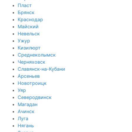
Пласт
Брянск
Краснодар
Майский
Невельск
Ужур
Кизилюрт
Среднеколымск
Черняховск
Славянск-на-Кубани
Арсеньев
Новотроицк
Уяр
Северодвинск
Магадан
Ачинск
Луга
Нягань