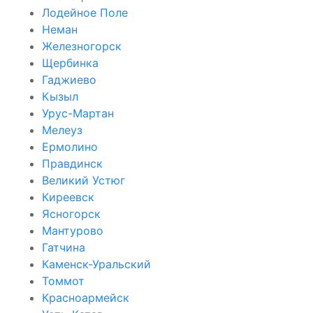
Лодейное Поле
Неман
Железногорск
Щербинка
Гаджиево
Кызыл
Урус-Мартан
Мелеуз
Ермолино
Правдинск
Великий Устюг
Киреевск
Ясногорск
Мантурово
Гатчина
Каменск-Уральский
Томмот
Красноармейск