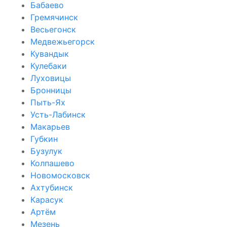
Бабаево
Гремячинск
Весьегонск
Медвежьегорск
Кувандык
Кулебаки
Луховицы
Бронницы
Пыть-Ях
Усть-Лабинск
Макарьев
Губкин
Бузулук
Колпашево
Новомосковск
Ахтубинск
Карасук
Артём
Мезень