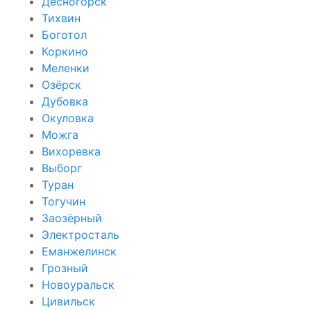
Десногорск
Тихвин
Боготол
Коркино
Меленки
Озёрск
Дубовка
Окуловка
Можга
Вихоревка
Выборг
Туран
Тогучин
Заозёрный
Электросталь
Еманжелинск
Грозный
Новоуральск
Цивильск