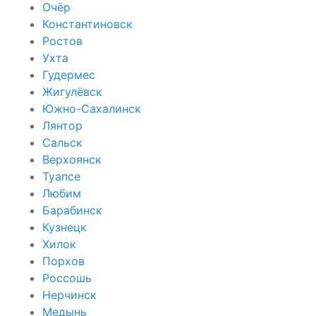
Очёр
Константиновск
Ростов
Ухта
Гудермес
Жигулёвск
Южно-Сахалинск
Лянтор
Сальск
Верхоянск
Туапсе
Любим
Барабинск
Кузнецк
Хилок
Порхов
Россошь
Нерчинск
Медынь