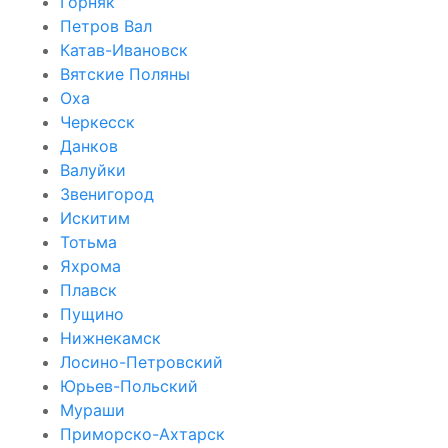
Горняк
Петров Вал
Катав-Ивановск
Вятские Поляны
Оха
Черкесск
Данков
Валуйки
Звенигород
Искитим
Тотьма
Яхрома
Плавск
Пущино
Нижнекамск
Лосино-Петровский
Юрьев-Польский
Мураши
Приморско-Ахтарск