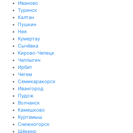
Иваново
Туринск
Калтан
Пушкин
Нея
Кумертау
Сычёвка
Кирово-Чепецк
Чаплыгин
Ирбит
Чегем
Семикаракорск
Ивангород
Пудож
Волчанск
Камешково
Куртамыш
Снежногорск
Щёкино