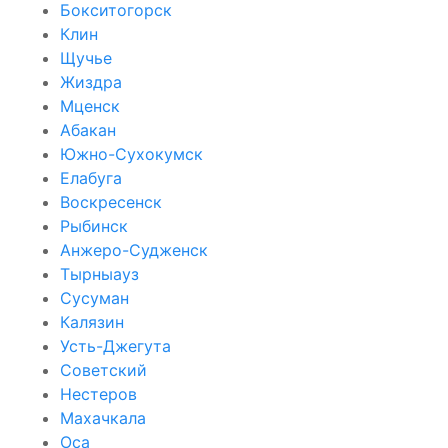
Бокситогорск
Клин
Щучье
Жиздра
Мценск
Абакан
Южно-Сухокумск
Елабуга
Воскресенск
Рыбинск
Анжеро-Судженск
Тырныауз
Сусуман
Калязин
Усть-Джегута
Советский
Нестеров
Махачкала
Оса