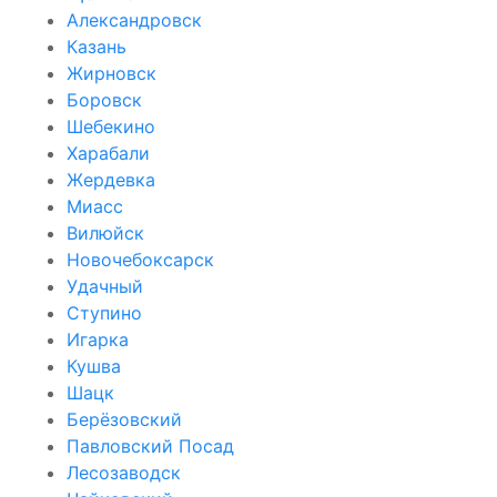
Александровск
Казань
Жирновск
Боровск
Шебекино
Харабали
Жердевка
Миасс
Вилюйск
Новочебоксарск
Удачный
Ступино
Игарка
Кушва
Шацк
Берёзовский
Павловский Посад
Лесозаводск