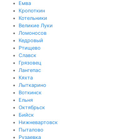
Емва
Кропоткин
Котельники
Великие Луки
Ломоносов
Кедровый
Ртищево
Славск
Грязовец
Лангепас
Кяхта
Лыткарино
Воткинск
Ельня
Октябрьск
Бийск
Нижневартовск
Пыталово
Рузаевка