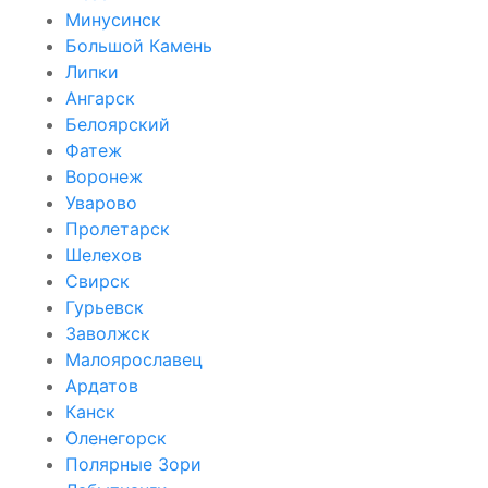
Минусинск
Большой Камень
Липки
Ангарск
Белоярский
Фатеж
Воронеж
Уварово
Пролетарск
Шелехов
Свирск
Гурьевск
Заволжск
Малоярославец
Ардатов
Канск
Оленегорск
Полярные Зори