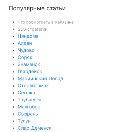
Популярные статьи
Что посмотреть в Калязине
SEO‑стратегии
Няндома
Алдан
Чудово
Сорск
Знаменск
Гвардейск
Мариинский Посад
Стерлитамак
Сегежа
Трубчевск
Малгобек
Сызрань
Тулун
Спас-Деменск