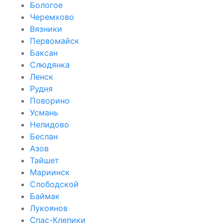
Бологое
Черемхово
Вязники
Первомайск
Баксан
Слюдянка
Ленск
Рудня
Поворино
Усмань
Нелидово
Беслан
Азов
Тайшет
Мариинск
Слободской
Баймак
Лукоянов
Спас-Клепики