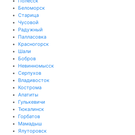
Полесск
Беломорск
Старица
Чусовой
Радужный
Палласовка
Красногорск
Шали
Бобров
Невинномысск
Серпухов
Владивосток
Кострома
Апатиты
Гулькевичи
Тюкалинск
Горбатов
Мамадыш
Ялуторовск