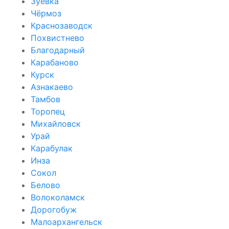
Зуевка
Чёрмоз
Краснозаводск
Похвистнево
Благодарный
Карабаново
Курск
Азнакаево
Тамбов
Торопец
Михайловск
Урай
Карабулак
Инза
Сокол
Белово
Волоколамск
Дорогобуж
Малоархангельск