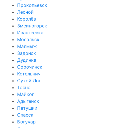
Прокопьевск
Лесной
Королёв
Змеиногорск
Ивантеевка
Мосальск
Малмыж
Задонск
Дудинка
Сорочинск
Котельнич
Сухой Лог
Тосно
Майкоп
Адыгейск
Петушки
Спасск
Богучар