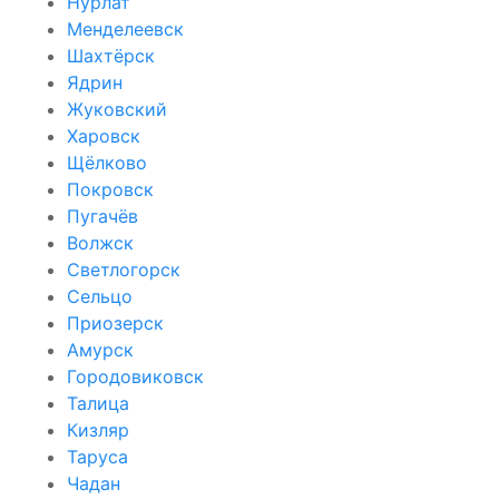
Нурлат
Менделеевск
Шахтёрск
Ядрин
Жуковский
Харовск
Щёлково
Покровск
Пугачёв
Волжск
Светлогорск
Сельцо
Приозерск
Амурск
Городовиковск
Талица
Кизляр
Таруса
Чадан