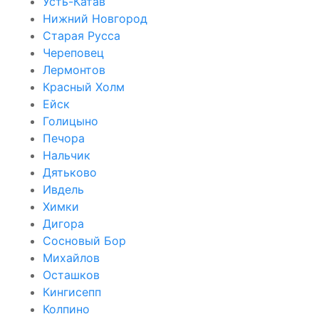
Усть-Катав
Нижний Новгород
Старая Русса
Череповец
Лермонтов
Красный Холм
Ейск
Голицыно
Печора
Нальчик
Дятьково
Ивдель
Химки
Дигора
Сосновый Бор
Михайлов
Осташков
Кингисепп
Колпино