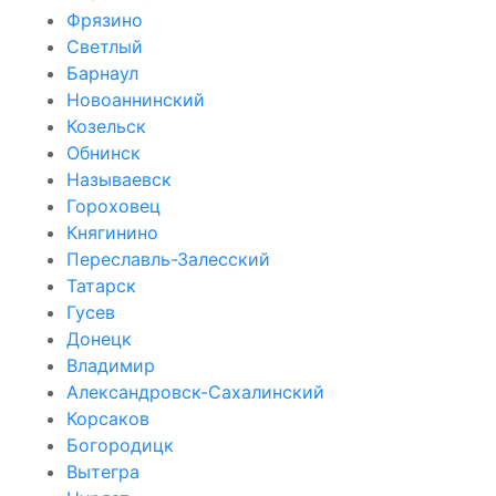
Фрязино
Светлый
Барнаул
Новоаннинский
Козельск
Обнинск
Называевск
Гороховец
Княгинино
Переславль-Залесский
Татарск
Гусев
Донецк
Владимир
Александровск-Сахалинский
Корсаков
Богородицк
Вытегра