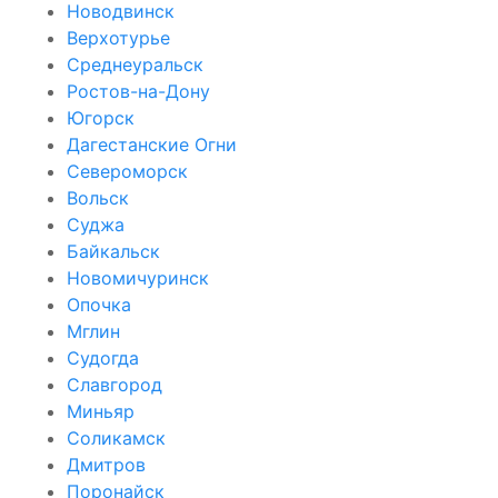
Новодвинск
Верхотурье
Среднеуральск
Ростов-на-Дону
Югорск
Дагестанские Огни
Североморск
Вольск
Суджа
Байкальск
Новомичуринск
Опочка
Мглин
Судогда
Славгород
Миньяр
Соликамск
Дмитров
Поронайск