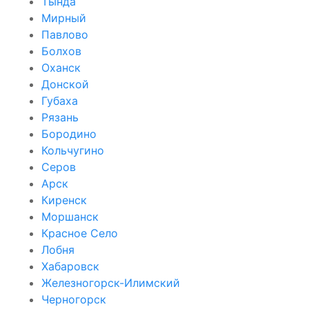
Тында
Мирный
Павлово
Болхов
Оханск
Донской
Губаха
Рязань
Бородино
Кольчугино
Серов
Арск
Киренск
Моршанск
Красное Село
Лобня
Хабаровск
Железногорск-Илимский
Черногорск