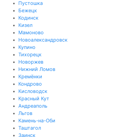
Пустошка
Бежецк
Кодинск
Кизел
Мамоново
Новоалександровск
Купино
Тихорецк
Новоржев
Нижний Ломов
Кремёнки
Кондрово
Кисловодск
Красный Кут
Андреаполь
Льгов
Камень-на-Оби
Таштагол
Заинск