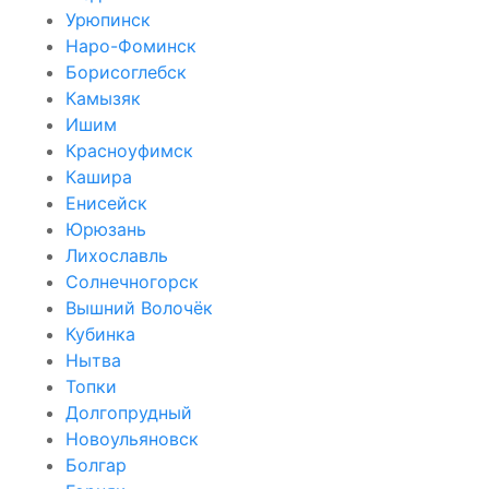
Урюпинск
Наро-Фоминск
Борисоглебск
Камызяк
Ишим
Красноуфимск
Кашира
Енисейск
Юрюзань
Лихославль
Солнечногорск
Вышний Волочёк
Кубинка
Нытва
Топки
Долгопрудный
Новоульяновск
Болгар