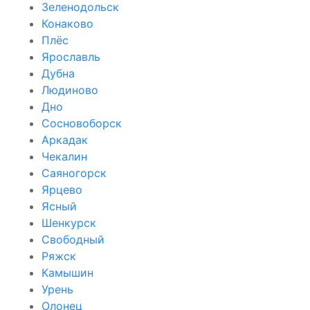
Зеленодольск
Конаково
Плёс
Ярославль
Дубна
Людиново
Дно
Сосновоборск
Аркадак
Чекалин
Саяногорск
Ярцево
Ясный
Шенкурск
Свободный
Ряжск
Камышин
Урень
Олонец