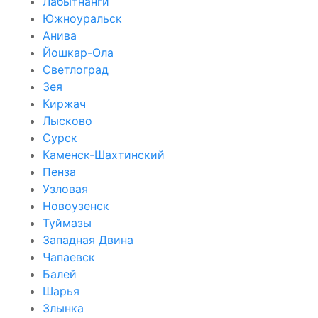
Лабытнанги
Южноуральск
Анива
Йошкар-Ола
Светлоград
Зея
Киржач
Лысково
Сурск
Каменск-Шахтинский
Пенза
Узловая
Новоузенск
Туймазы
Западная Двина
Чапаевск
Балей
Шарья
Злынка