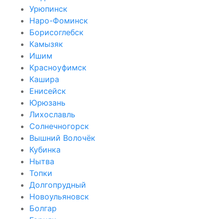
Урюпинск
Наро-Фоминск
Борисоглебск
Камызяк
Ишим
Красноуфимск
Кашира
Енисейск
Юрюзань
Лихославль
Солнечногорск
Вышний Волочёк
Кубинка
Нытва
Топки
Долгопрудный
Новоульяновск
Болгар