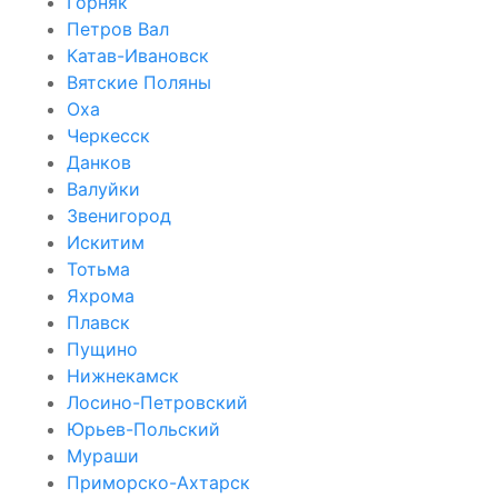
Горняк
Петров Вал
Катав-Ивановск
Вятские Поляны
Оха
Черкесск
Данков
Валуйки
Звенигород
Искитим
Тотьма
Яхрома
Плавск
Пущино
Нижнекамск
Лосино-Петровский
Юрьев-Польский
Мураши
Приморско-Ахтарск