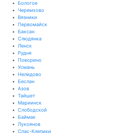
Бологое
Черемхово
Вязники
Первомайск
Баксан
Слюдянка
Ленск
Рудня
Поворино
Усмань
Нелидово
Беслан
Азов
Тайшет
Мариинск
Слободской
Баймак
Лукоянов
Спас-Клепики