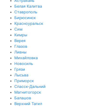
Астрахань
Белая Калитва
Ставрополь
Бирюсинск
Красноуральск
Сим
Кимры
Верея
Глазов
Ливны
Михайловка
Новосиль
Грязи
Лысьва
Приморск
Спасск-Дальний
Магнитогорск
Балашов
Верхний Тагил