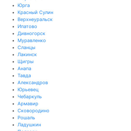
Юрга
Красный Сулин
Верхнеуральск
Ипатово
Дивногорск
Муравленко
Сланцы
Лакинск
Щигры
Анапа
Тавда
Александров
Юрьевец
Чебаркуль
Армавир
Сковородино
Рошаль
Ладушкин