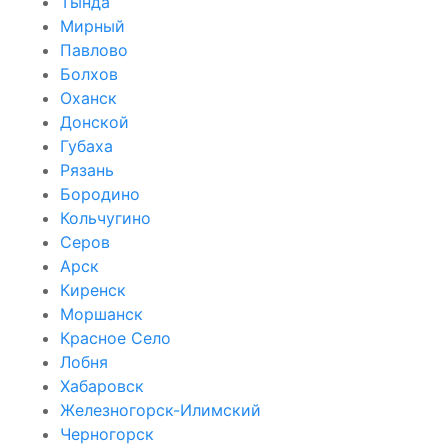
Тында
Мирный
Павлово
Болхов
Оханск
Донской
Губаха
Рязань
Бородино
Кольчугино
Серов
Арск
Киренск
Моршанск
Красное Село
Лобня
Хабаровск
Железногорск-Илимский
Черногорск