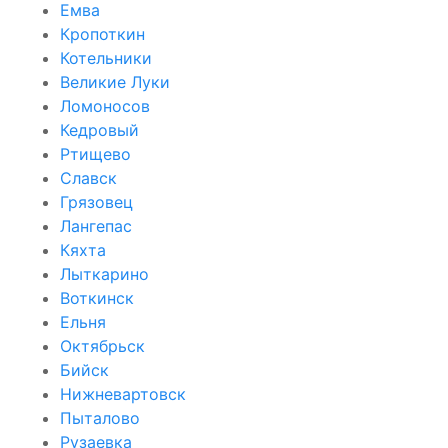
Емва
Кропоткин
Котельники
Великие Луки
Ломоносов
Кедровый
Ртищево
Славск
Грязовец
Лангепас
Кяхта
Лыткарино
Воткинск
Ельня
Октябрьск
Бийск
Нижневартовск
Пыталово
Рузаевка