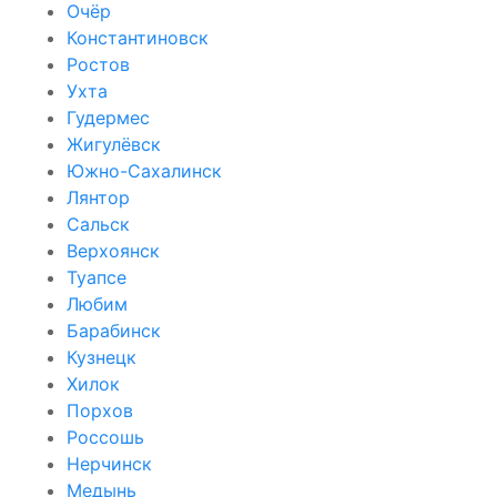
Очёр
Константиновск
Ростов
Ухта
Гудермес
Жигулёвск
Южно-Сахалинск
Лянтор
Сальск
Верхоянск
Туапсе
Любим
Барабинск
Кузнецк
Хилок
Порхов
Россошь
Нерчинск
Медынь