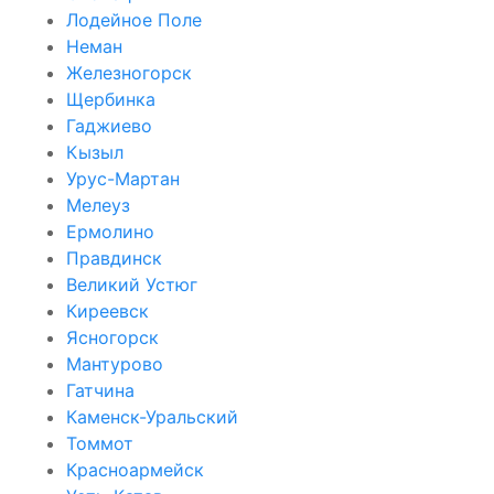
Лодейное Поле
Неман
Железногорск
Щербинка
Гаджиево
Кызыл
Урус-Мартан
Мелеуз
Ермолино
Правдинск
Великий Устюг
Киреевск
Ясногорск
Мантурово
Гатчина
Каменск-Уральский
Томмот
Красноармейск