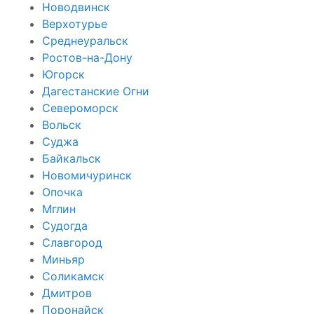
Новодвинск
Верхотурье
Среднеуральск
Ростов-на-Дону
Югорск
Дагестанские Огни
Североморск
Вольск
Суджа
Байкальск
Новомичуринск
Опочка
Мглин
Судогда
Славгород
Миньяр
Соликамск
Дмитров
Поронайск