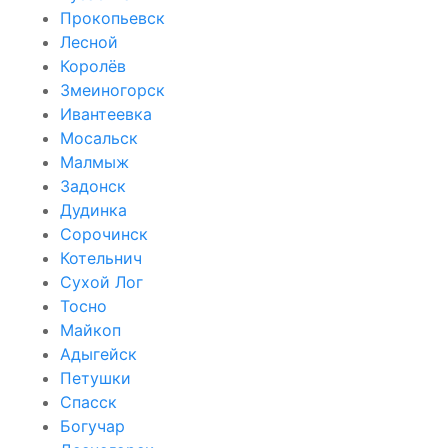
Прокопьевск
Лесной
Королёв
Змеиногорск
Ивантеевка
Мосальск
Малмыж
Задонск
Дудинка
Сорочинск
Котельнич
Сухой Лог
Тосно
Майкоп
Адыгейск
Петушки
Спасск
Богучар