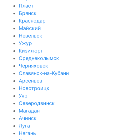
Пласт
Брянск
Краснодар
Майский
Невельск
Ужур
Кизилюрт
Среднеколымск
Черняховск
Славянск-на-Кубани
Арсеньев
Новотроицк
Уяр
Северодвинск
Магадан
Ачинск
Луга
Нягань