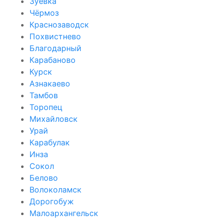
Зуевка
Чёрмоз
Краснозаводск
Похвистнево
Благодарный
Карабаново
Курск
Азнакаево
Тамбов
Торопец
Михайловск
Урай
Карабулак
Инза
Сокол
Белово
Волоколамск
Дорогобуж
Малоархангельск