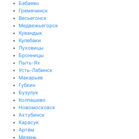
Бабаево
Гремячинск
Весьегонск
Медвежьегорск
Кувандык
Кулебаки
Луховицы
Бронницы
Пыть-Ях
Усть-Лабинск
Макарьев
Губкин
Бузулук
Колпашево
Новомосковск
Ахтубинск
Карасук
Артём
Мезень