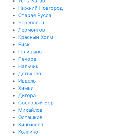
Усть-Катав
Нижний Новгород
Старая Русса
Череповец
Лермонтов
Красный Холм
Ейск
Голицыно
Печора
Нальчик
Дятьково
Ивдель
Химки
Дигора
Сосновый Бор
Михайлов
Осташков
Кингисепп
Колпино