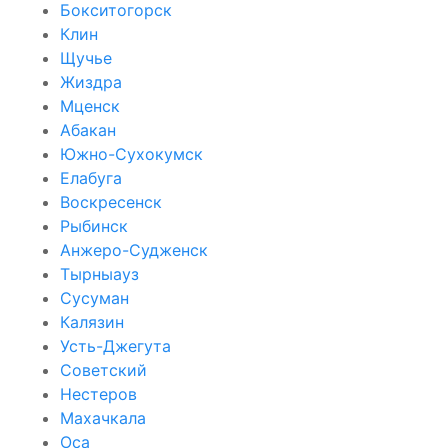
Бокситогорск
Клин
Щучье
Жиздра
Мценск
Абакан
Южно-Сухокумск
Елабуга
Воскресенск
Рыбинск
Анжеро-Судженск
Тырныауз
Сусуман
Калязин
Усть-Джегута
Советский
Нестеров
Махачкала
Оса