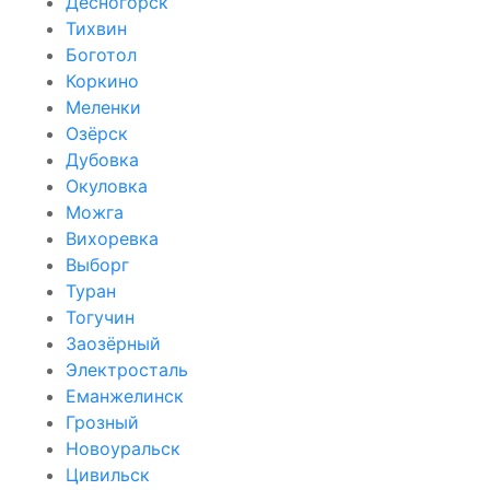
Десногорск
Тихвин
Боготол
Коркино
Меленки
Озёрск
Дубовка
Окуловка
Можга
Вихоревка
Выборг
Туран
Тогучин
Заозёрный
Электросталь
Еманжелинск
Грозный
Новоуральск
Цивильск