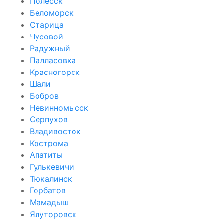
Полесск
Беломорск
Старица
Чусовой
Радужный
Палласовка
Красногорск
Шали
Бобров
Невинномысск
Серпухов
Владивосток
Кострома
Апатиты
Гулькевичи
Тюкалинск
Горбатов
Мамадыш
Ялуторовск