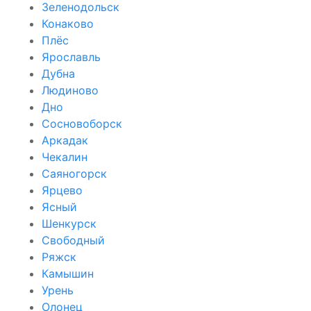
Зеленодольск
Конаково
Плёс
Ярославль
Дубна
Людиново
Дно
Сосновоборск
Аркадак
Чекалин
Саяногорск
Ярцево
Ясный
Шенкурск
Свободный
Ряжск
Камышин
Урень
Олонец