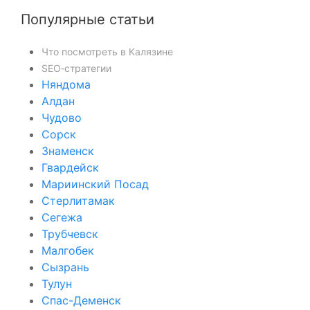
Популярные статьи
Что посмотреть в Калязине
SEO‑стратегии
Няндома
Алдан
Чудово
Сорск
Знаменск
Гвардейск
Мариинский Посад
Стерлитамак
Сегежа
Трубчевск
Малгобек
Сызрань
Тулун
Спас-Деменск