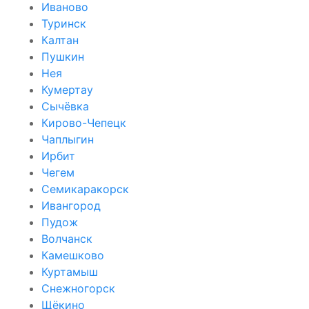
Иваново
Туринск
Калтан
Пушкин
Нея
Кумертау
Сычёвка
Кирово-Чепецк
Чаплыгин
Ирбит
Чегем
Семикаракорск
Ивангород
Пудож
Волчанск
Камешково
Куртамыш
Снежногорск
Щёкино