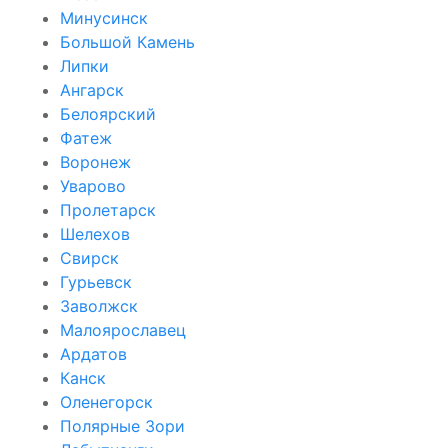
Минусинск
Большой Камень
Липки
Ангарск
Белоярский
Фатеж
Воронеж
Уварово
Пролетарск
Шелехов
Свирск
Гурьевск
Заволжск
Малоярославец
Ардатов
Канск
Оленегорск
Полярные Зори