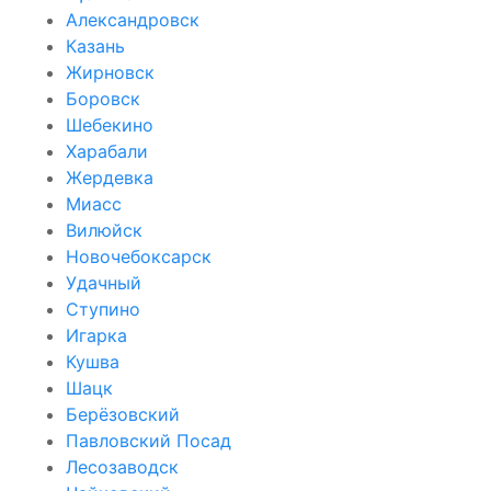
Александровск
Казань
Жирновск
Боровск
Шебекино
Харабали
Жердевка
Миасс
Вилюйск
Новочебоксарск
Удачный
Ступино
Игарка
Кушва
Шацк
Берёзовский
Павловский Посад
Лесозаводск