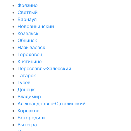
Фрязино
Светлый
Барнаул
Новоаннинский
Козельск
Обнинск
Называевск
Гороховец
Княгинино
Переславль-Залесский
Татарск
Гусев
Донецк
Владимир
Александровск-Сахалинский
Корсаков
Богородицк
Вытегра