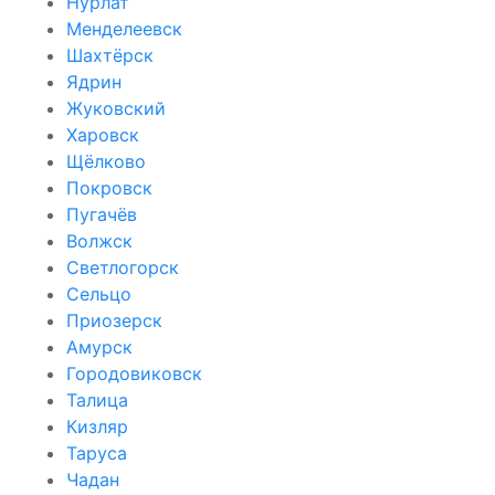
Нурлат
Менделеевск
Шахтёрск
Ядрин
Жуковский
Харовск
Щёлково
Покровск
Пугачёв
Волжск
Светлогорск
Сельцо
Приозерск
Амурск
Городовиковск
Талица
Кизляр
Таруса
Чадан