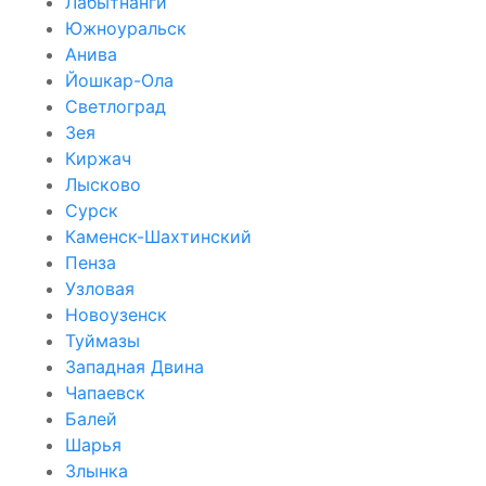
Лабытнанги
Южноуральск
Анива
Йошкар-Ола
Светлоград
Зея
Киржач
Лысково
Сурск
Каменск-Шахтинский
Пенза
Узловая
Новоузенск
Туймазы
Западная Двина
Чапаевск
Балей
Шарья
Злынка