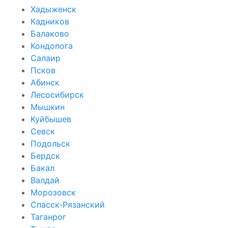
Хадыженск
Кадников
Балаково
Кондопога
Салаир
Псков
Абинск
Лесосибирск
Мышкин
Куйбышев
Севск
Подольск
Бердск
Бакал
Валдай
Морозовск
Спасск-Рязанский
Таганрог