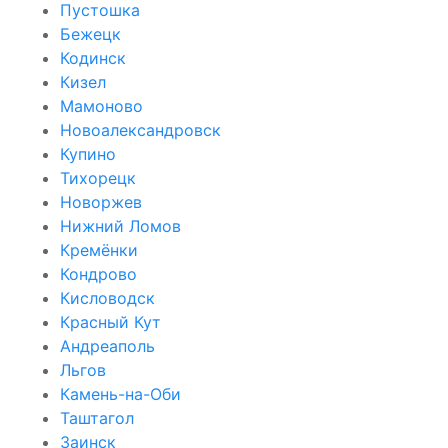
Пустошка
Бежецк
Кодинск
Кизел
Мамоново
Новоалександровск
Купино
Тихорецк
Новоржев
Нижний Ломов
Кремёнки
Кондрово
Кисловодск
Красный Кут
Андреаполь
Льгов
Камень-на-Оби
Таштагол
Заинск