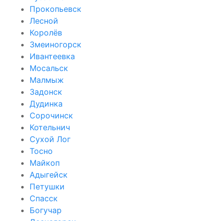
Прокопьевск
Лесной
Королёв
Змеиногорск
Ивантеевка
Мосальск
Малмыж
Задонск
Дудинка
Сорочинск
Котельнич
Сухой Лог
Тосно
Майкоп
Адыгейск
Петушки
Спасск
Богучар