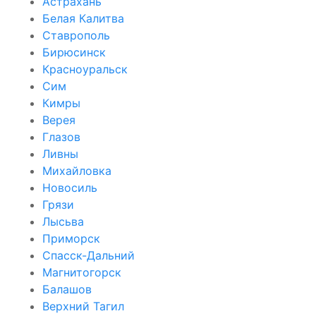
Астрахань
Белая Калитва
Ставрополь
Бирюсинск
Красноуральск
Сим
Кимры
Верея
Глазов
Ливны
Михайловка
Новосиль
Грязи
Лысьва
Приморск
Спасск-Дальний
Магнитогорск
Балашов
Верхний Тагил