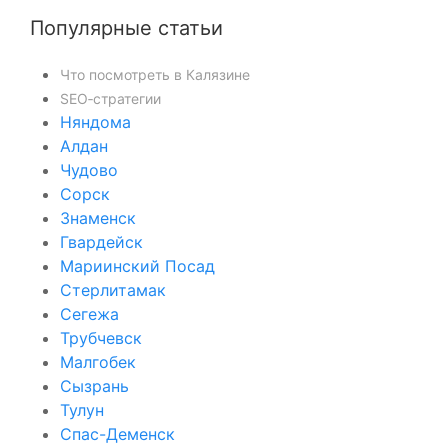
Популярные статьи
Что посмотреть в Калязине
SEO‑стратегии
Няндома
Алдан
Чудово
Сорск
Знаменск
Гвардейск
Мариинский Посад
Стерлитамак
Сегежа
Трубчевск
Малгобек
Сызрань
Тулун
Спас-Деменск