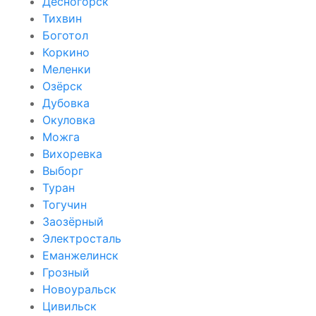
Десногорск
Тихвин
Боготол
Коркино
Меленки
Озёрск
Дубовка
Окуловка
Можга
Вихоревка
Выборг
Туран
Тогучин
Заозёрный
Электросталь
Еманжелинск
Грозный
Новоуральск
Цивильск