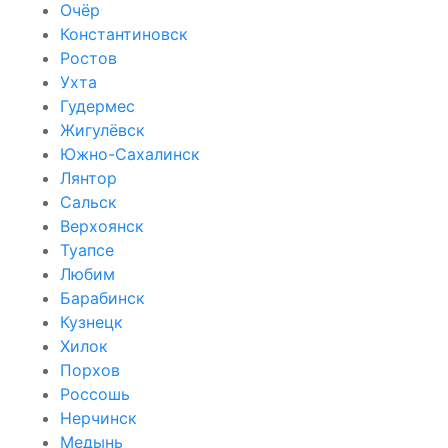
Очёр
Константиновск
Ростов
Ухта
Гудермес
Жигулёвск
Южно-Сахалинск
Лянтор
Сальск
Верхоянск
Туапсе
Любим
Барабинск
Кузнецк
Хилок
Порхов
Россошь
Нерчинск
Медынь