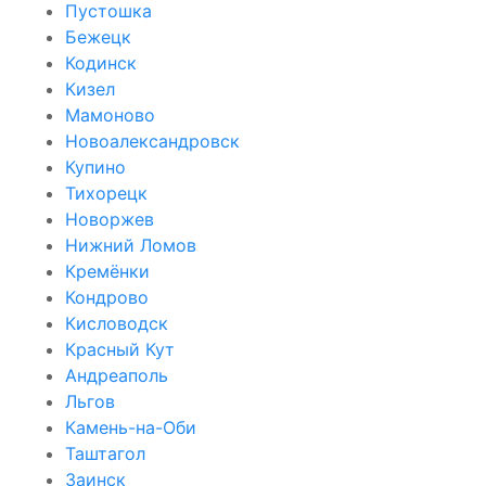
Пустошка
Бежецк
Кодинск
Кизел
Мамоново
Новоалександровск
Купино
Тихорецк
Новоржев
Нижний Ломов
Кремёнки
Кондрово
Кисловодск
Красный Кут
Андреаполь
Льгов
Камень-на-Оби
Таштагол
Заинск