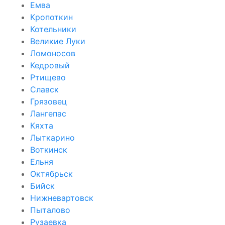
Емва
Кропоткин
Котельники
Великие Луки
Ломоносов
Кедровый
Ртищево
Славск
Грязовец
Лангепас
Кяхта
Лыткарино
Воткинск
Ельня
Октябрьск
Бийск
Нижневартовск
Пыталово
Рузаевка