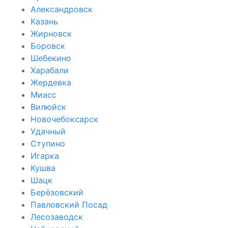
Александровск
Казань
Жирновск
Боровск
Шебекино
Харабали
Жердевка
Миасс
Вилюйск
Новочебоксарск
Удачный
Ступино
Игарка
Кушва
Шацк
Берёзовский
Павловский Посад
Лесозаводск