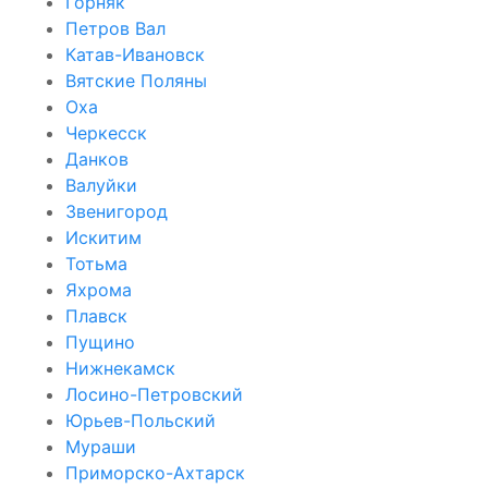
Горняк
Петров Вал
Катав-Ивановск
Вятские Поляны
Оха
Черкесск
Данков
Валуйки
Звенигород
Искитим
Тотьма
Яхрома
Плавск
Пущино
Нижнекамск
Лосино-Петровский
Юрьев-Польский
Мураши
Приморско-Ахтарск