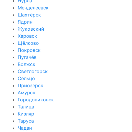
Нурлат
Менделеевск
Шахтёрск
Ядрин
Жуковский
Харовск
Щёлково
Покровск
Пугачёв
Волжск
Светлогорск
Сельцо
Приозерск
Амурск
Городовиковск
Талица
Кизляр
Таруса
Чадан