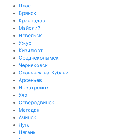
Пласт
Брянск
Краснодар
Майский
Невельск
Ужур
Кизилюрт
Среднеколымск
Черняховск
Славянск-на-Кубани
Арсеньев
Новотроицк
Уяр
Северодвинск
Магадан
Ачинск
Луга
Нягань