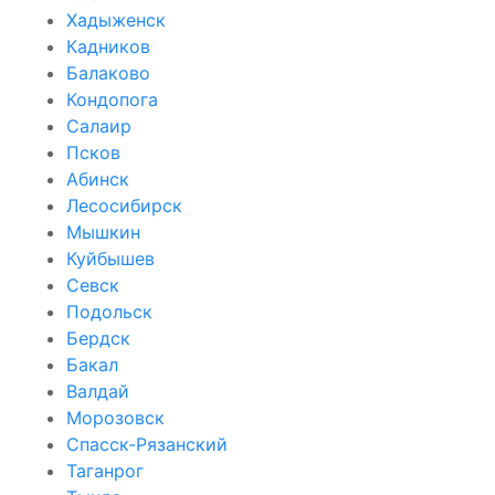
Хадыженск
Кадников
Балаково
Кондопога
Салаир
Псков
Абинск
Лесосибирск
Мышкин
Куйбышев
Севск
Подольск
Бердск
Бакал
Валдай
Морозовск
Спасск-Рязанский
Таганрог