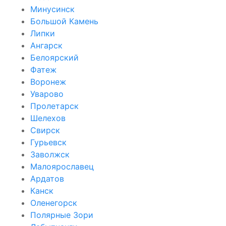
Минусинск
Большой Камень
Липки
Ангарск
Белоярский
Фатеж
Воронеж
Уварово
Пролетарск
Шелехов
Свирск
Гурьевск
Заволжск
Малоярославец
Ардатов
Канск
Оленегорск
Полярные Зори