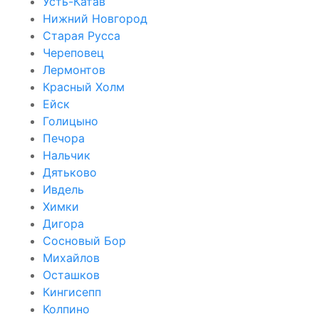
Усть-Катав
Нижний Новгород
Старая Русса
Череповец
Лермонтов
Красный Холм
Ейск
Голицыно
Печора
Нальчик
Дятьково
Ивдель
Химки
Дигора
Сосновый Бор
Михайлов
Осташков
Кингисепп
Колпино