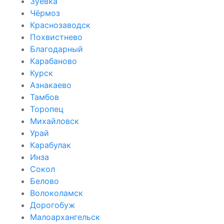
Зуевка
Чёрмоз
Краснозаводск
Похвистнево
Благодарный
Карабаново
Курск
Азнакаево
Тамбов
Торопец
Михайловск
Урай
Карабулак
Инза
Сокол
Белово
Волоколамск
Дорогобуж
Малоархангельск