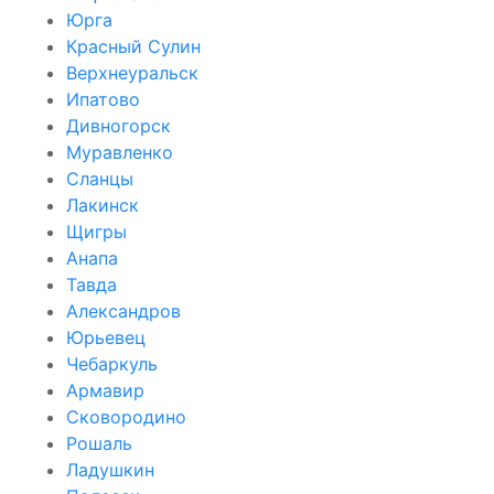
Юрга
Красный Сулин
Верхнеуральск
Ипатово
Дивногорск
Муравленко
Сланцы
Лакинск
Щигры
Анапа
Тавда
Александров
Юрьевец
Чебаркуль
Армавир
Сковородино
Рошаль
Ладушкин