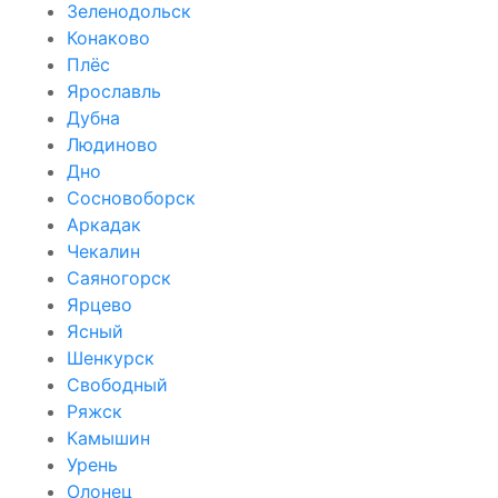
Зеленодольск
Конаково
Плёс
Ярославль
Дубна
Людиново
Дно
Сосновоборск
Аркадак
Чекалин
Саяногорск
Ярцево
Ясный
Шенкурск
Свободный
Ряжск
Камышин
Урень
Олонец