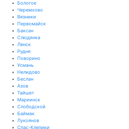
Бологое
Черемхово
Вязники
Первомайск
Баксан
Слюдянка
Ленск
Рудня
Поворино
Усмань
Нелидово
Беслан
Азов
Тайшет
Мариинск
Слободской
Баймак
Лукоянов
Спас-Клепики