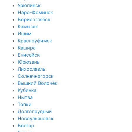
Урюпинск
Наро-Фоминск
Борисоглебск
Камызяк
Ишим
Красноуфимск
Кашира
Енисейск
Юрюзань
Лихославль
Солнечногорск
Вышний Волочёк
Кубинка
Нытва
Топки
Долгопрудный
Новоульяновск
Болгар