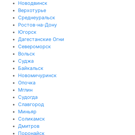
Новодвинск
Верхотурье
Среднеуральск
Ростов-на-Дону
Югорск
Дагестанские Огни
Североморск
Вольск
Суджа
Байкальск
Новомичуринск
Опочка
Мглин
Судогда
Славгород
Миньяр
Соликамск
Дмитров
Поронайск