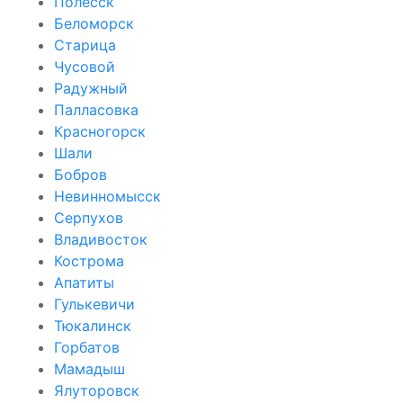
Полесск
Беломорск
Старица
Чусовой
Радужный
Палласовка
Красногорск
Шали
Бобров
Невинномысск
Серпухов
Владивосток
Кострома
Апатиты
Гулькевичи
Тюкалинск
Горбатов
Мамадыш
Ялуторовск