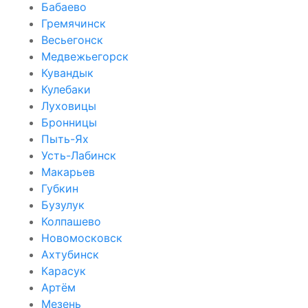
Бабаево
Гремячинск
Весьегонск
Медвежьегорск
Кувандык
Кулебаки
Луховицы
Бронницы
Пыть-Ях
Усть-Лабинск
Макарьев
Губкин
Бузулук
Колпашево
Новомосковск
Ахтубинск
Карасук
Артём
Мезень