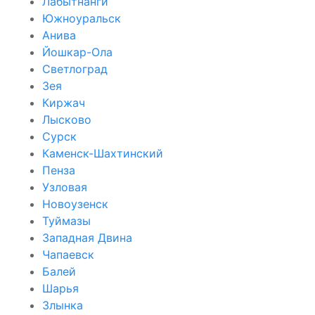
Лабытнанги
Южноуральск
Анива
Йошкар-Ола
Светлоград
Зея
Киржач
Лысково
Сурск
Каменск-Шахтинский
Пенза
Узловая
Новоузенск
Туймазы
Западная Двина
Чапаевск
Балей
Шарья
Злынка