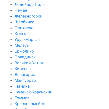
Лодейное Поле
Неман
Железногорск
Щербинка
Гаджиево
Кызыл
Урус-Мартан
Мелеуз
Ермолино
Правдинск
Великий Устюг
Киреевск
Ясногорск
Мантурово
Гатчина
Каменск-Уральский
Томмот
Красноармейск