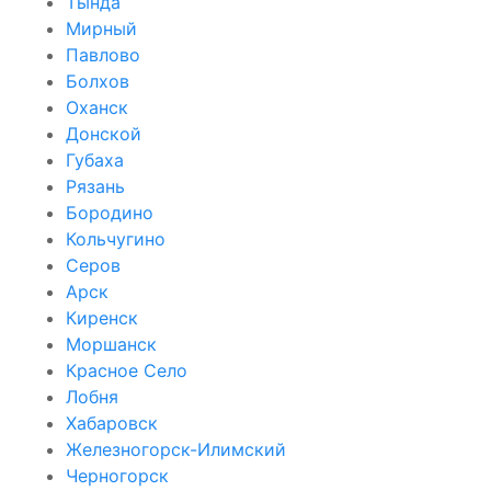
Тында
Мирный
Павлово
Болхов
Оханск
Донской
Губаха
Рязань
Бородино
Кольчугино
Серов
Арск
Киренск
Моршанск
Красное Село
Лобня
Хабаровск
Железногорск-Илимский
Черногорск