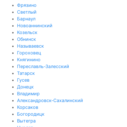
Фрязино
Светлый
Барнаул
Новоаннинский
Козельск
Обнинск
Называевск
Гороховец
Княгинино
Переславль-Залесский
Татарск
Гусев
Донецк
Владимир
Александровск-Сахалинский
Корсаков
Богородицк
Вытегра