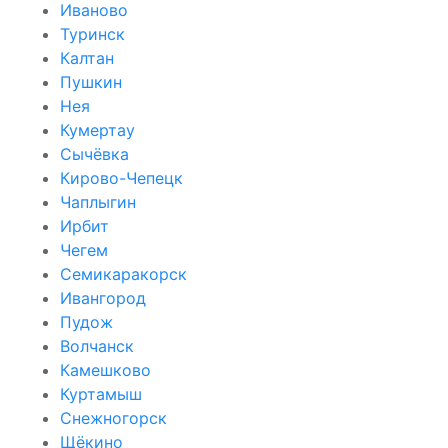
Иваново
Туринск
Калтан
Пушкин
Нея
Кумертау
Сычёвка
Кирово-Чепецк
Чаплыгин
Ирбит
Чегем
Семикаракорск
Ивангород
Пудож
Волчанск
Камешково
Куртамыш
Снежногорск
Щёкино