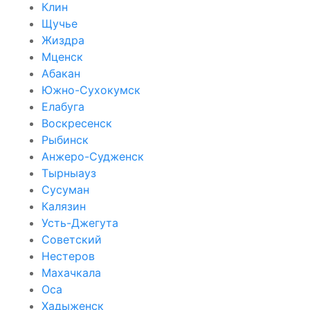
Клин
Щучье
Жиздра
Мценск
Абакан
Южно-Сухокумск
Елабуга
Воскресенск
Рыбинск
Анжеро-Судженск
Тырныауз
Сусуман
Калязин
Усть-Джегута
Советский
Нестеров
Махачкала
Оса
Хадыженск