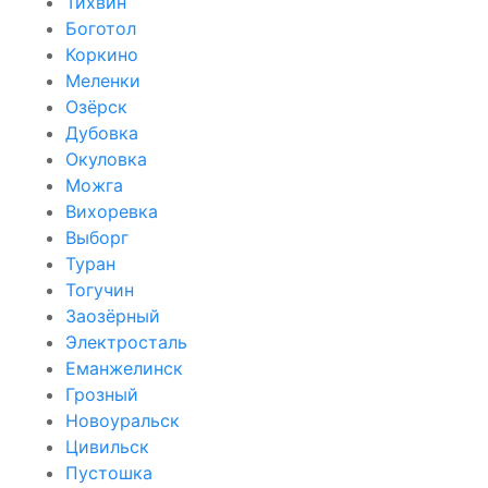
Тихвин
Боготол
Коркино
Меленки
Озёрск
Дубовка
Окуловка
Можга
Вихоревка
Выборг
Туран
Тогучин
Заозёрный
Электросталь
Еманжелинск
Грозный
Новоуральск
Цивильск
Пустошка