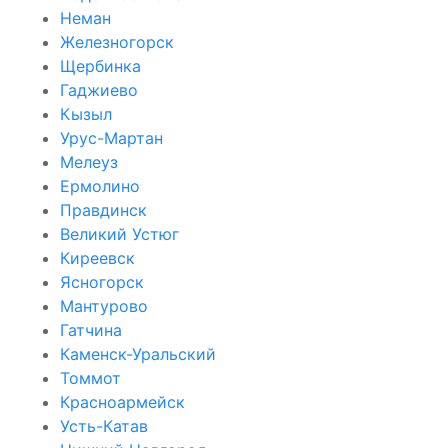
Неман
Железногорск
Щербинка
Гаджиево
Кызыл
Урус-Мартан
Мелеуз
Ермолино
Правдинск
Великий Устюг
Киреевск
Ясногорск
Мантурово
Гатчина
Каменск-Уральский
Томмот
Красноармейск
Усть-Катав