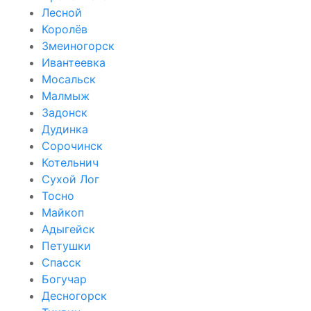
Лесной
Королёв
Змеиногорск
Ивантеевка
Мосальск
Малмыж
Задонск
Дудинка
Сорочинск
Котельнич
Сухой Лог
Тосно
Майкоп
Адыгейск
Петушки
Спасск
Богучар
Десногорск