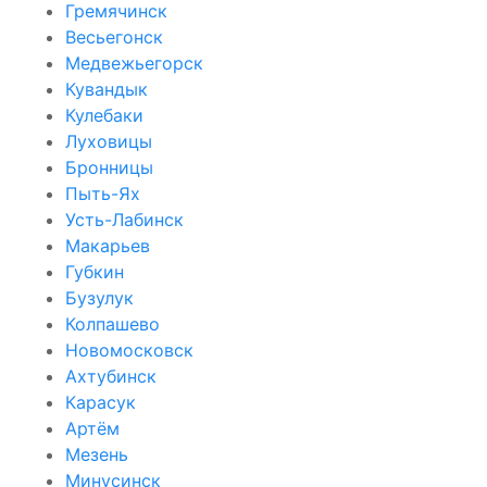
Гремячинск
Весьегонск
Медвежьегорск
Кувандык
Кулебаки
Луховицы
Бронницы
Пыть-Ях
Усть-Лабинск
Макарьев
Губкин
Бузулук
Колпашево
Новомосковск
Ахтубинск
Карасук
Артём
Мезень
Минусинск