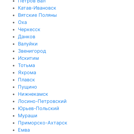
Петров Вал
Катав-Ивановск
Вятские Поляны
Оха
Черкесск
Данков
Валуйки
Звенигород
Искитим
Тотьма
Яхрома
Плавск
Пущино
Нижнекамск
Лосино-Петровский
Юрьев-Польский
Мураши
Приморско-Ахтарск
Емва