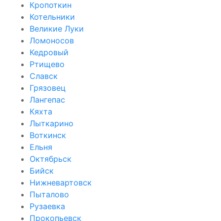
Кропоткин
Котельники
Великие Луки
Ломоносов
Кедровый
Ртищево
Славск
Грязовец
Лангепас
Кяхта
Лыткарино
Воткинск
Ельня
Октябрьск
Бийск
Нижневартовск
Пыталово
Рузаевка
Прокопьевск