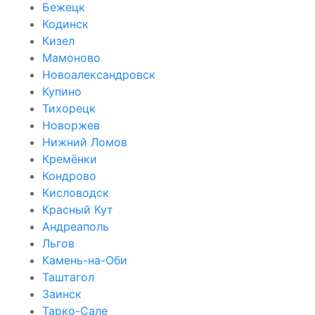
Бежецк
Кодинск
Кизел
Мамоново
Новоалександровск
Купино
Тихорецк
Новоржев
Нижний Ломов
Кремёнки
Кондрово
Кисловодск
Красный Кут
Андреаполь
Льгов
Камень-на-Оби
Таштагол
Заинск
Тарко-Сале