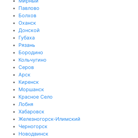
Мирный
Павлово
Болхов
Оханск
Донской
Губаха
Рязань
Бородино
Кольчугино
Серов
Арск
Киренск
Моршанск
Красное Село
Лобня
Хабаровск
Железногорск-Илимский
Черногорск
Новодвинск