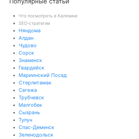
Популярные статьи
Что посмотреть в Калязине
SEO‑стратегии
Няндома
Алдан
Чудово
Сорск
Знаменск
Гвардейск
Мариинский Посад
Стерлитамак
Сегежа
Трубчевск
Малгобек
Сызрань
Тулун
Спас-Деменск
Зеленодольск