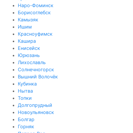
Наро-Фоминск
Борисоглебск
Камызяк
Ишим
Красноуфимск
Кашира
Енисейск
Юрюзань
Лихославль
Солнечногорск
Вышний Волочёк
Кубинка
Нытва
Топки
Долгопрудный
Новоульяновск
Болгар
Горняк