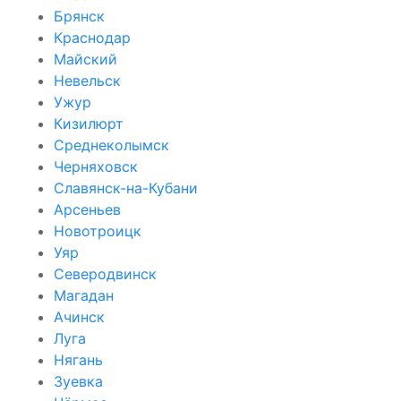
Брянск
Краснодар
Майский
Невельск
Ужур
Кизилюрт
Среднеколымск
Черняховск
Славянск-на-Кубани
Арсеньев
Новотроицк
Уяр
Северодвинск
Магадан
Ачинск
Луга
Нягань
Зуевка