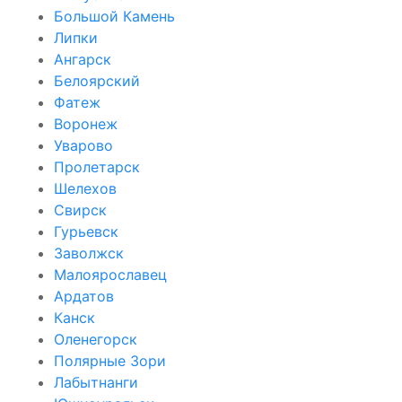
Большой Камень
Липки
Ангарск
Белоярский
Фатеж
Воронеж
Уварово
Пролетарск
Шелехов
Свирск
Гурьевск
Заволжск
Малоярославец
Ардатов
Канск
Оленегорск
Полярные Зори
Лабытнанги