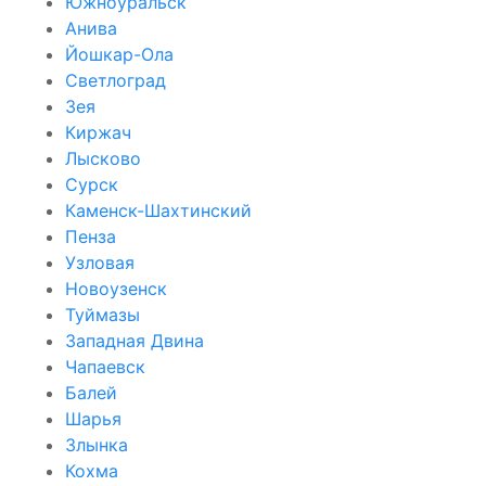
Южноуральск
Анива
Йошкар-Ола
Светлоград
Зея
Киржач
Лысково
Сурск
Каменск-Шахтинский
Пенза
Узловая
Новоузенск
Туймазы
Западная Двина
Чапаевск
Балей
Шарья
Злынка
Кохма