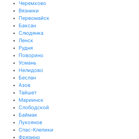
Черемхово
Вязники
Первомайск
Баксан
Слюдянка
Ленск
Рудня
Поворино
Усмань
Нелидово
Беслан
Азов
Тайшет
Мариинск
Слободской
Баймак
Лукоянов
Спас-Клепики
Фрязино