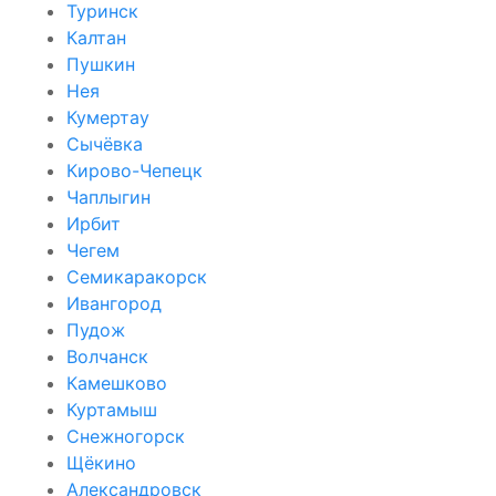
Туринск
Калтан
Пушкин
Нея
Кумертау
Сычёвка
Кирово-Чепецк
Чаплыгин
Ирбит
Чегем
Семикаракорск
Ивангород
Пудож
Волчанск
Камешково
Куртамыш
Снежногорск
Щёкино
Александровск