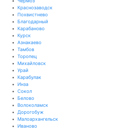
Чёрмоз
Краснозаводск
Похвистнево
Благодарный
Карабаново
Курск
Азнакаево
Тамбов
Торопец
Михайловск
Урай
Карабулак
Инза
Сокол
Белово
Волоколамск
Дорогобуж
Малоархангельск
Иваново