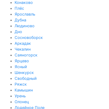
Конаково
Плёс
Ярославль
Дубна
Людиново
Дно
Сосновоборск
Аркадак
Чекалин
Саяногорск
Ярцево
Ясный
Шенкурск
Свободный
Ряжск
Камышин
Урень
Олонец
Лодейное Поле