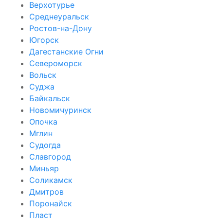
Верхотурье
Среднеуральск
Ростов-на-Дону
Югорск
Дагестанские Огни
Североморск
Вольск
Суджа
Байкальск
Новомичуринск
Опочка
Мглин
Судогда
Славгород
Миньяр
Соликамск
Дмитров
Поронайск
Пласт