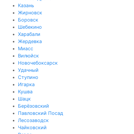
Казань
Жирновск
Боровск
Шебекино
Харабали
Жердевка
Миасс
Вилюйск
Новочебоксарск
Удачный
Ступино
Игарка
Кушва
Шацк
Берёзовский
Павловский Посад
Лесозаводск
Чайковский