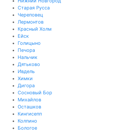
Нижний Новгород
Старая Русса
Череповец
Лермонтов
Красный Холм
Ейск
Голицыно
Печора
Нальчик
Дятьково
Ивдель
Химки
Дигора
Сосновый Бор
Михайлов
Осташков
Кингисепп
Колпино
Бологое