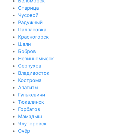
Беломорск
Старица
Чусовой
Радужный
Палласовка
Красногорск
Шали
Бобров
Невинномысск
Серпухов
Владивосток
Кострома
Апатиты
Гулькевичи
Тюкалинск
Горбатов
Мамадыш
Ялуторовск
Очёр