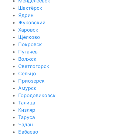
Менделеевск
Шахтёрск
Ядрин
Жуковский
Харовск
Щёлково
Покровск
Пугачёв
Волжск
Светлогорск
Сельцо
Приозерск
Амурск
Городовиковск
Талица
Кизляр
Таруса
Чадан
Бабаево