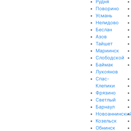
Рудня
Поворино
Усмань
Нелидово
Беслан
Азов
Тайшет
Мариинск
Слободской
Баймак
Лукоянов
Спас-
Клепики
Фрязино
Светлый
Барнаул
Новоаннински
Козельск
Обнинск