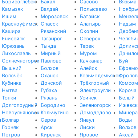
Борисоглебск
Бакал
Сасово
Вязьма
Камызяк
Валдай
Полысаево
Ноябрь
Ишим
Морозовск
Батайск
Мензел
Красноуфимск
Спасск-
Алатырь
Надым
Кашира
Рязанский
Скопин
Дербен
Енисейск
Таганрог
Северск
Челяби
Юрюзань
Тында
Терек
Долинс
Лихославль
Мирный
Муром
Данило
Солнечногорск
Павлово
Качканар
Буй
Вышний
Болхов
Алейск
Ефремо
Волочёк
Оханск
Козьмодемьянск
Фролов
Кубинка
Донской
Трёхгорный
Комсом
Нытва
Губаха
Электроугли
Короча
Топки
Рязань
Усинск
Белый
Долгопрудный
Бородино
Зеленогорск
Ижевск
Новоульяновск
Кольчугино
Домодедово
Минера
й
Болгар
Серов
Янаул
Воды
Горняк
Арск
Лиски
Волхов
Петров
Киренск
Яровое
Аксай