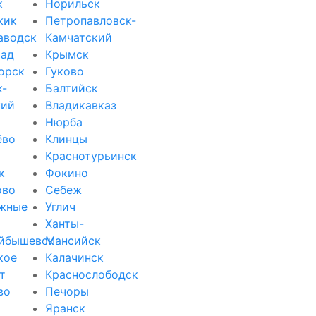
к
Норильск
жик
Петропавловск-
аводск
Камчатский
рад
Крымск
орск
Гуково
к-
Балтийск
кий
Владикавказ
Нюрба
ёво
Клинцы
Краснотурьинск
к
Фокино
ово
Себеж
жные
Углич
Ханты-
йбышевск
Мансийск
кое
Калачинск
т
Краснослободск
во
Печоры
Яранск