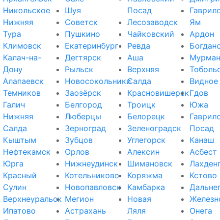
Никольское
Шуя
Посад
Гаврил
Нижняя
Советск
Лесозаводск
Ям
Тура
Пушкино
Чайковский
Ардон
Климовск
Екатеринбург
Ревда
Богдан
Калач-на-
Дегтярск
Аша
Мурман
Дону
Рыльск
Верхняя
Тоболь
Алапаевск
Новосокольники
Салда
Видное
Темников
Заозёрск
Красновишерск
Гдов
Галич
Белгород
Троицк
Южа
Нижняя
Люберцы
Белорецк
Гаврил
Салда
Зерноград
Зеленоградск
Посад
Кыштым
Зубцов
Углегорск
Канаш
Нефтекамск
Орлов
Алексин
Асбест
Юрга
Нижнеудинск
Шимановск
Лахден
Красный
Котельниково
Коряжма
Кстово
Сулин
Новопавловск
Камбарка
Дальне
Верхнеуральск
Мегион
Новая
Железн
Ипатово
Астрахань
Ляля
Онега