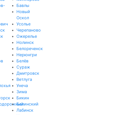
ов-
Бавлы
Новый
Оскол
ович
Усолье
ск
Черепаново
ск
Ожерелье
Нолинск
Белореченск
Нерюнгри
ов
Белёв
Сураж
Дмитровск
Ветлуга
похья
Унеча
Зима
горск
Бикин
одорожный
Белинский
Лабинск