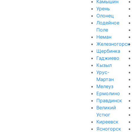
Камышин
Урень
Олонец
Лодейное
Поле
Неман
Железногорск
Щербинка
Гаджиево
Кызыл
Урус-
Мартан
Мелеуз
Ермолино
Правдинск
Великий
Устюг
Киреевск
Ясногорск