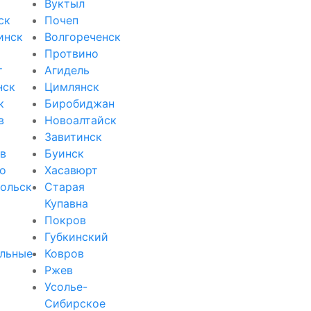
Вуктыл
ск
Почеп
инск
Волгореченск
Протвино
т
Агидель
нск
Цимлянск
к
Биробиджан
в
Новоалтайск
Завитинск
в
Буинск
о
Хасавюрт
ольск
Старая
Купавна
Покров
Губкинский
льные
Ковров
Ржев
Усолье-
Сибирское