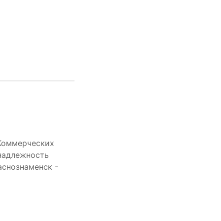
 Коммерческих
инадлежность
аснознаменск -