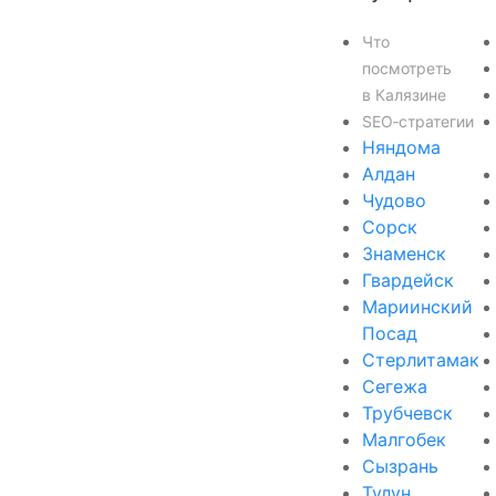
Что
посмотреть
в Калязине
SEO‑стратегии
Няндома
Алдан
Чудово
Сорск
Знаменск
Гвардейск
Мариинский
Посад
Стерлитамак
Сегежа
Трубчевск
Малгобек
Сызрань
Тулун