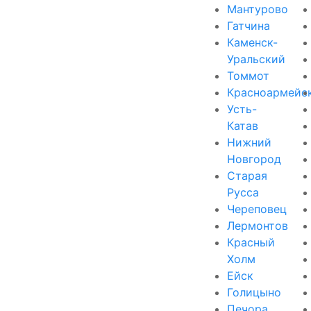
Мантурово
Гатчина
Каменск-
Уральский
Томмот
Красноармейс
Усть-
Катав
Нижний
Новгород
Старая
Русса
Череповец
Лермонтов
Красный
Холм
Ейск
Голицыно
Печора