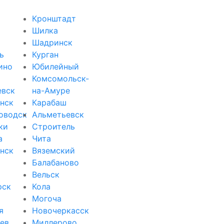
Кронштадт
Шилка
Шадринск
ь
Курган
ино
Юбилейный
Комсомольск-
евск
на-Амуре
нск
Карабаш
оводск
Альметьевск
ки
Строитель
а
Чита
нск
Вяземский
Балабаново
Вельск
рск
Кола
Могоча
я
Новочеркасск
ев
Миллерово