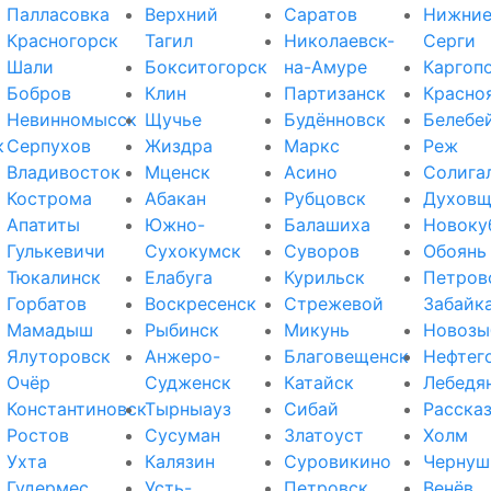
Палласовка
Верхний
Саратов
Нижни
Красногорск
Тагил
Николаевск-
Серги
Шали
Бокситогорск
на-Амуре
Каргоп
Бобров
Клин
Партизанск
Красно
Невинномысск
Щучье
Будённовск
Белебе
к
Серпухов
Жиздра
Маркс
Реж
Владивосток
Мценск
Асино
Солига
Кострома
Абакан
Рубцовск
Духовщ
Апатиты
Южно-
Балашиха
Новоку
Гулькевичи
Сухокумск
Суворов
Обоянь
Тюкалинск
Елабуга
Курильск
Петров
Горбатов
Воскресенск
Стрежевой
Забайк
Мамадыш
Рыбинск
Микунь
Новозы
Ялуторовск
Анжеро-
Благовещенск
Нефтег
Очёр
Судженск
Катайск
Лебедя
Константиновск
Тырныауз
Сибай
Расска
Ростов
Сусуман
Златоуст
Холм
Ухта
Калязин
Суровикино
Чернуш
Гудермес
Усть-
Петровск
Венёв