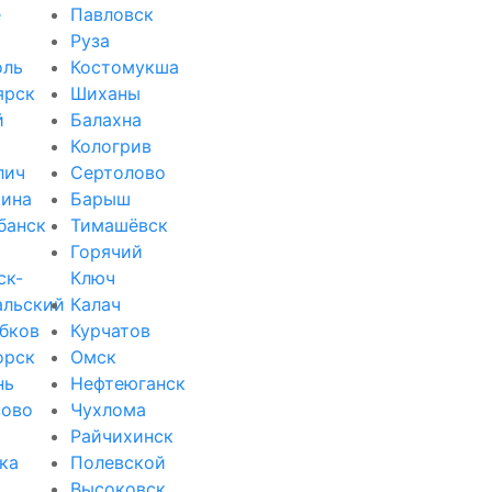
е
Павловск
Руза
оль
Костомукша
ярск
Шиханы
й
Балахна
Кологрив
лич
Сертолово
ина
Барыш
банск
Тимашёвск
Горячий
ск-
Ключ
альский
Калач
бков
Курчатов
орск
Омск
нь
Нефтеюганск
зово
Чухлома
Райчихинск
ка
Полевской
Высоковск