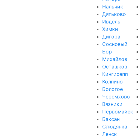
Нальчик
Дятьково
Ивдель
Химки
Дигора
Сосновый
Бор
Михайлов
Осташков
Кингисепп
Колпино
Бологое
Черемхово
Вязники
Первомайск
Баксан
Слюдянка
Ленск