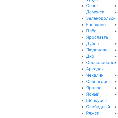
Спас-
Деменск
Зеленодольск
Конаково
Плёс
Ярославль
Дубна
Людиново
Дно
Сосновоборск
Аркадак
Чекалин
Саяногорск
Ярцево
Ясный
Шенкурск
Свободный
Ряжск