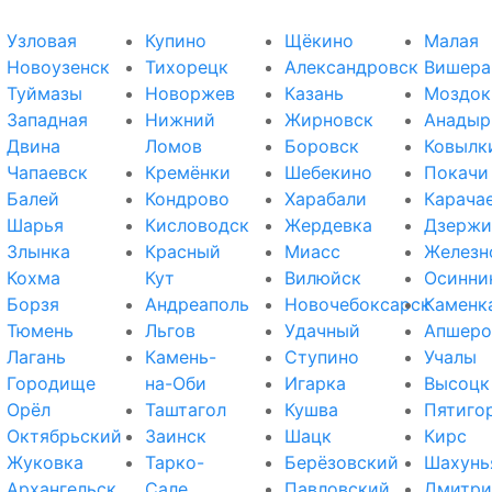
Узловая
Купино
Щёкино
Малая
Новоузенск
Тихорецк
Александровск
Вишера
Туймазы
Новоржев
Казань
Моздок
Западная
Нижний
Жирновск
Анадыр
Двина
Ломов
Боровск
Ковылк
Чапаевск
Кремёнки
Шебекино
Покачи
Балей
Кондрово
Харабали
Карача
Шарья
Кисловодск
Жердевка
Дзержи
Злынка
Красный
Миасс
Железн
Кохма
Кут
Вилюйск
Осинни
Борзя
Андреаполь
Новочебоксарск
Каменк
Тюмень
Льгов
Удачный
Апшеро
Лагань
Камень-
Ступино
Учалы
Городище
на-Оби
Игарка
Высоцк
Орёл
Таштагол
Кушва
Пятиго
Октябрьский
Заинск
Шацк
Кирс
Жуковка
Тарко-
Берёзовский
Шахунь
Архангельск
Сале
Павловский
Дмитри