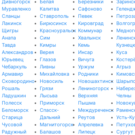
Дивногорск
Белая
Березники
Заринс
Муравленко
Калитва
Сафоново
Геленд
Сланцы
Ставрополь
Певек
Петроз
Лакинск
Бирюсинск
Кировград
Волгог
Щигры
Красноуральск
Коммунар
Медног
Анапа
Сим
Хвалынск
Ленинс
Тавда
Кимры
Кемь
Кузнец
Александров
Верея
Инсар
Куса
Юрьевец
Глазов
Вичуга
Костер
Чебаркуль
Ливны
Уржум
Агрыз
Армавир
Михайловка
Родники
Кимовс
Сковородино
Новосиль
Новошахтинск
Шарып
Рошаль
Грязи
Лениногорск
Набере
Ладушкин
Лысьва
Верхняя
Челны
Полесск
Приморск
Пышма
Новоку
Беломорск
Спасск-
Междуреченск
Раменс
Старица
Дальний
Реутов
Усть-Ку
Чусовой
Магнитогорск
Апрелевка
Петухо
Радужный
Балашов
Липецк
Сургут