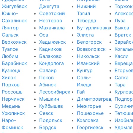
Жигулёвск
Джегута
Нижний
Торжок
Южно-
Советский
Тагил
Алексе
Сахалинск
Нестеров
Теберда
Луза
Лянтор
Махачкала
Бутурлиновка
Выкса
Сальск
Оса
Элиста
Братск
Верхоянск
Хадыженск
Белогорск
Зарайс
Туапсе
Кадников
Всеволожск
Когалы
Любим
Балаково
Никольск
Касли
Барабинск
Кондопога
Иланский
Вереща
Кузнецк
Салаир
Кунгур
Егорье
Хилок
Псков
Соль-
Сатка
Порхов
Абинск
Илецк
Тара
Россошь
Лесосибирск
Гай
Курлов
Нерчинск
Мышкин
Димитровград
Подпор
Медынь
Куйбышев
Межгорье
Сухини
Урюпинск
Севск
Пошехонье
Тетюш
Наро-
Подольск
Козловка
Изобил
Фоминск
Бердск
Георгиевск
Удомля