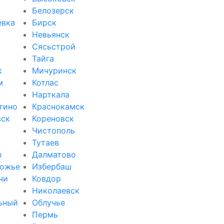
Белозерск
евка
Бирск
Невьянск
Сясьстрой
Тайга
к
Мичуринск
м
Котлас
Нарткала
гино
Краснокамск
вск
Кореновск
Чистополь
Тутаев
о
Далматово
ожье
Избербаш
чи
Ковдор
и
Николаевск
ьный
Облучье
Пермь